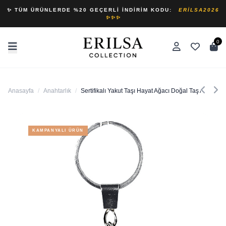
✨ TÜM ÜRÜNLERDE %20 GEÇERLI İNDIRIM KODU:
ERILSA2026
✨✨✨
0
Anasayfa
/
Anahtarlık
/
Sertifikalı Yakut Taşı Hayat Ağacı Doğal Taş Anahtarlı
KAMPANYALI ÜRÜN