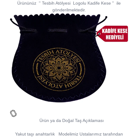
Ürününüz
''
Tesbih Atölyesi
Logolu Kadife Kese
''
ile
gönderilmektedir.
Ürün ya da Doğal Taş Açıklaması
Yakut taşı anahtarlık
Modelimiz Ustalarımız tarafından