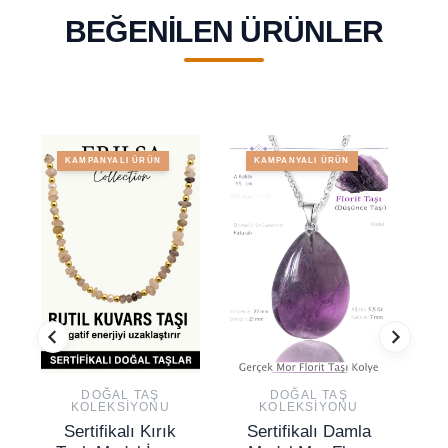
BEĞENILEN ÜRÜNLER
KAMPANYALI ÜRÜN
KAMPANYALI ÜRÜN
DOĞAL TAŞ
DOĞAL TAŞ
KOLEKSIYONU
KOLEKSIYONU
Sertifikalı Kırık
Sertifikalı Damla
Se