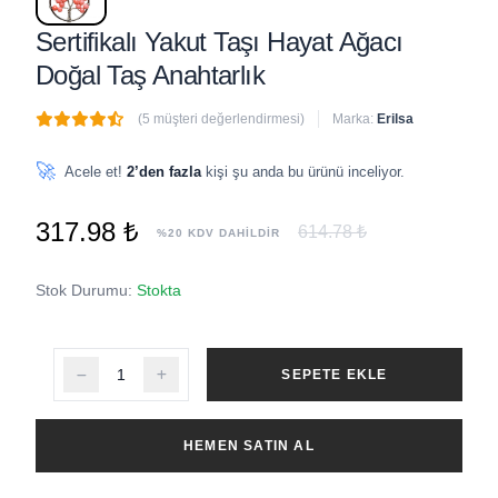
Sertifikalı Yakut Taşı Hayat Ağacı
Doğal Taş Anahtarlık
(5 müşteri değerlendirmesi)
Marka:
Erilsa
🔥
2 adet
son 1 saat içinde satıldı
🚀
Acele et!
2’den fazla
kişi şu anda bu ürünü inceliyor.
317.98 ₺
614.78 ₺
%20 KDV DAHİLDİR
Stok Durumu:
Stokta
SEPETE EKLE
HEMEN SATIN AL