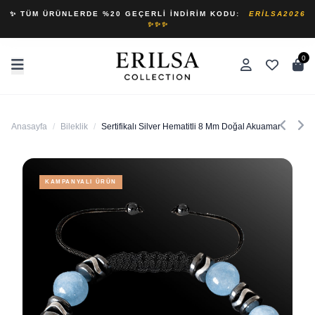
✨ TÜM ÜRÜNLERDE %20 GEÇERLI İNDIRIM KODU:
ERILSA2026
✨✨✨
0
Anasayfa
/
Bileklik
/
Sertifikalı Silver Hematitli 8 Mm Doğal Akuamarin Taşı Bi
KAMPANYALI ÜRÜN