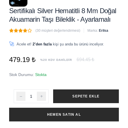
Sertifikalı Silver Hematitli 8 Mm Doğal
Akuamarin Taşı Bileklik - Ayarlamalı
(30 müşteri değerlendirmesi)
Marka:
Erilsa
🔥
2 adet
son 1 saat içinde satıldı
🚀
Acele et!
2’den fazla
kişi şu anda bu ürünü inceliyor.
479.19 ₺
694.45 ₺
%20 KDV DAHİLDİR
Stok Durumu:
Stokta
SEPETE EKLE
HEMEN SATIN AL