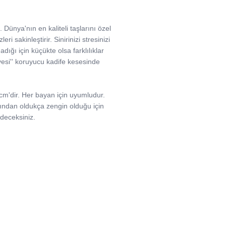
 Dünya'nın en kaliteli taşlarını özel
i sakinleştirir. Sinirinizi stresinizi
madığı için küçükte olsa farklılıklar
ölyesi'' koruyucu kadife kesesinde
 cm'dir. Her bayan için uyumludur.
çısından oldukça zengin olduğu için
edeceksiniz.