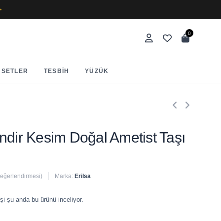
✨
0
SETLER
TESBIH
YÜZÜK
ilindir Kesim Doğal Ametist Taşı
değerlendirmesi)
Marka:
Erilsa
 satıldı
şi şu anda bu ürünü inceliyor.