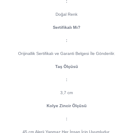
:
Doğal Renk
Sertifikalı Mı?
:
Orijinallik Sertifikalı ve Garanti Belgesi İle Gönderilir.
Taş Ölçüsü
:
3,7 cm
Kolye Zincir Ölçüsü
:
45 cm Alerji Yapmaz Her İnsan İçin Uyumludur.