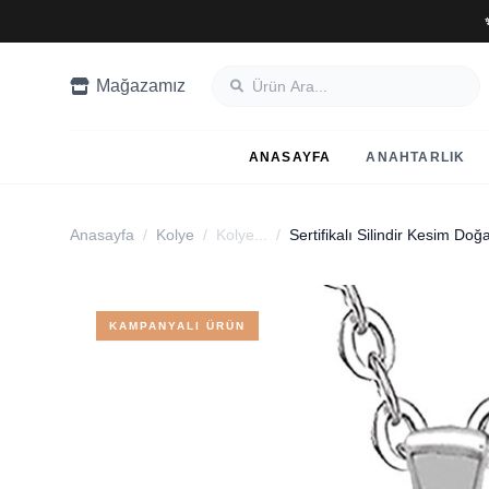
Mağazamız
ANASAYFA
ANAHTARLIK
Anasayfa
/
Kolye
/
Kolye...
/
Sertifikalı Silindir Kesim Doğ
KAMPANYALI ÜRÜN