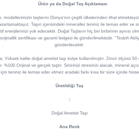
Ürün ya da Doğal Taş Açıklaması
modellerimizin taşlarını Dünya'nın çeşitli ülkelerinden ithal etmekteyiz.
arlamaktayız. Taşın içerisindeki mineraller teniniz ile temas eder ve sizler
atif enerjilerinizi yok edecektir. Doğal Taşların hiç biri birbirinin aynısı ol
 orijinallik sertifikası ve garanti belgesi ile gönderilmektedir. ''Tesbih At
gönderilecektir.
 Yüksek kalite doğal ametist taşı kolye kullanılmıştır. Zincir ölçüsü 50
lir. %100 Orijinal ve gerçek taştır. Sinirinizi stresinizi alacak, mineral a
çin teniniz ile temas eder etmez aradaki farkı kısa bir süre içinde hiss
Üretildiği Taş
:
Doğal Ametist Taşı
Ana Renk