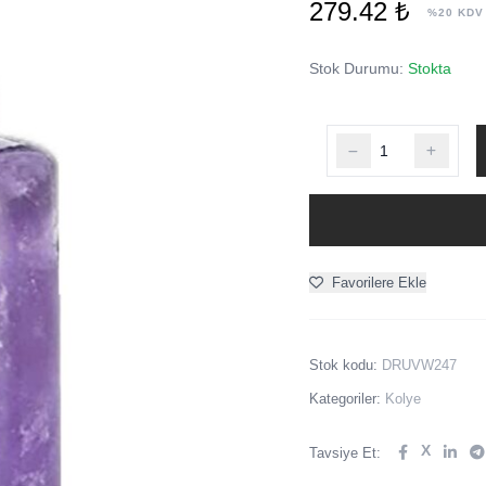
279.42 ₺
%20 KDV
Stok Durumu:
Stokta
Favorilere Ekle
Stok kodu:
DRUVW247
Kategoriler:
Kolye
X
Tavsiye Et: