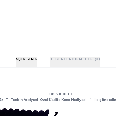
AÇIKLAMA
DEĞERLENDIRMELER (0)
Ürün Kutusu
üz
''
Tesbih Atölyesi
Özel Kadife Kese Hediyesi
''
ile gönderil