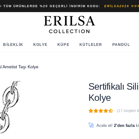
✨ TÜM ÜRÜNLERDE %20 GEÇERLI İNDIRIM KODU:
ERILSA2026 ✨✨
BILEKLIK
KOLYE
KÜPE
KÜTLELER
PANDÜL
al Ametist Taşı Kolye
Sertifikalı S
Kolye
(17 müşteri 
🔥
4 adet
son 1 saat içinde
🚀
Acele et!
2’den fazla
ki