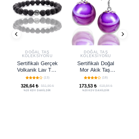
DOĞAL TAŞ
DOĞAL TAŞ
KOLEKSIYONU
KOLEKSIYONU
Sertifikalı Gerçek
Sertifikalı Doğal
Se
Volkanik Lav Taşı
Mor Akik Taşı
Bileklik - Gümüş
Gümüş Küpe
(13)
(18)
Aparatlı
Ja
326,64 ₺
173,53 ₺
551,90 ₺
418,84 ₺
%20 KDV DAHİLDİR
%20 KDV DAHİLDİR