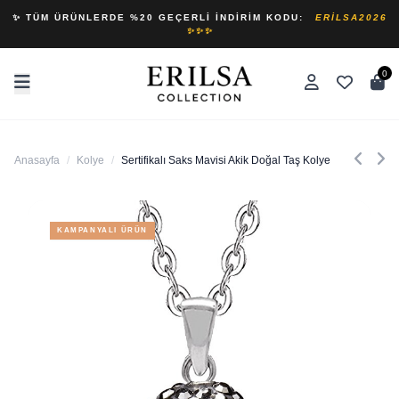
✨ TÜM ÜRÜNLERDE %20 GEÇERLI İNDIRIM KODU:
ERILSA2026
✨✨✨
0
Anasayfa
/
Kolye
/
Sertifikalı Saks Mavisi Akik Doğal Taş Kolye
KAMPANYALI ÜRÜN