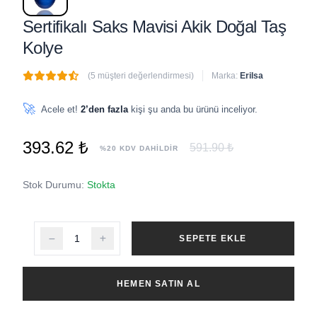
Sertifikalı Saks Mavisi Akik Doğal Taş
Kolye
(5 müşteri değerlendirmesi)
Marka:
Erilsa
🔥
2 adet
son 1 saat içinde satıldı
🚀
Acele et!
2’den fazla
kişi şu anda bu ürünü inceliyor.
393.62 ₺
591.90 ₺
%20 KDV DAHİLDİR
Stok Durumu:
Stokta
SEPETE EKLE
HEMEN SATIN AL