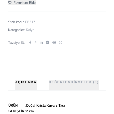
Favorilere Ekle
Stok kodu:
FBZ17
Kategoriler:
Kolye
X
Tavsiye Et:
AÇIKLAMA
DEĞERLENDIRMELER (0)
ÜRÜN
:
Doğal Krista Kuvars Taşı
GENİŞLİK
:
2 cm