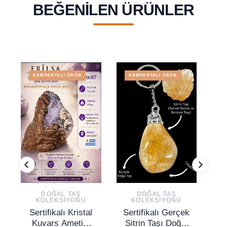
BEĞENILEN ÜRÜNLER
KAMPANYALI ÜRÜN
KAMPANYALI ÜRÜN
DOĞAL TAŞ
DOĞAL TAŞ
KOLEKSIYONU
KOLEKSIYONU
Sertifikalı Kristal
Sertifikalı Gerçek
S
Kuvars Ametist
Sitrin Taşı Doğal
T