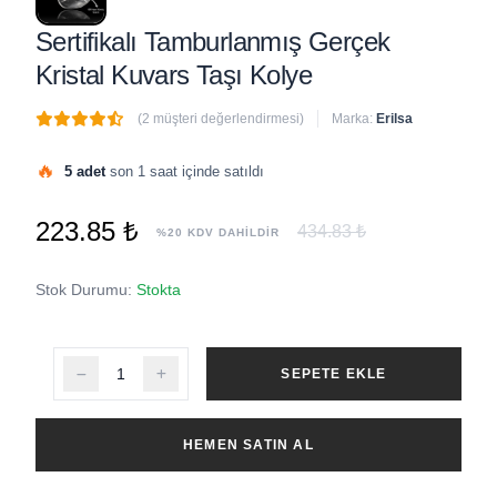
Sertifikalı Tamburlanmış Gerçek
Kristal Kuvars Taşı Kolye
(2 müşteri değerlendirmesi)
Marka:
Erilsa
🔥
5 adet
son 1 saat içinde satıldı
223.85 ₺
434.83 ₺
%20 KDV DAHİLDİR
Stok Durumu:
Stokta
SEPETE EKLE
HEMEN SATIN AL