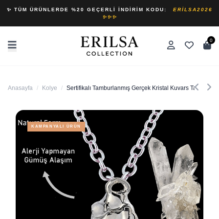
✨ TÜM ÜRÜNLERDE %20 GEÇERLI İNDIRIM KODU:
ERILSA2026
✨✨✨
0
Anasayfa
/
Kolye
/
Sertifikalı Tamburlanmış Gerçek Kristal Kuvars Taşı Kolye
KAMPANYALI ÜRÜN