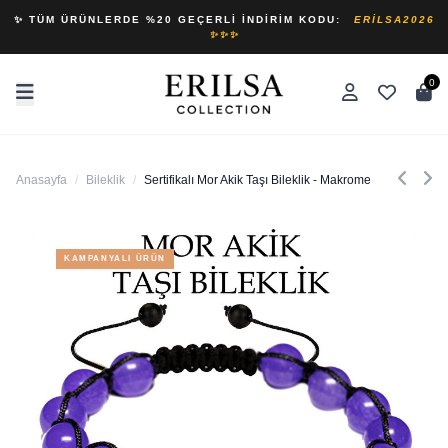
✨ TÜM ÜRÜNLERDE %20 GEÇERLI İNDIRIM KODU:
ERILSA2026
✨✨✨
0
Anasayfa
/
Bileklik
/
Sertifikalı Mor Akik Taşı Bileklik - Makrome
KAMPANYALI ÜRÜN