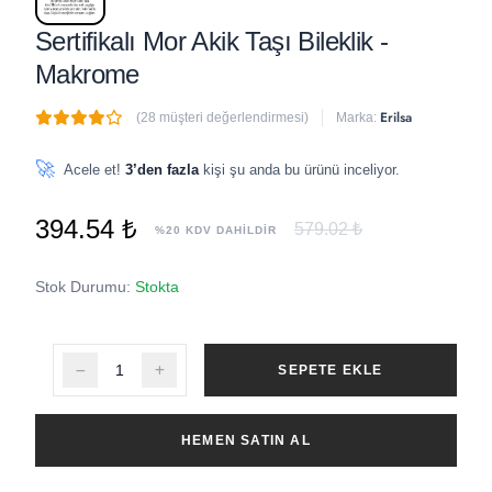
Sertifikalı Mor Akik Taşı Bileklik -
Makrome
Erilsa
(28 müşteri değerlendirmesi)
Marka:
🔥
4 adet
son 1 saat içinde satıldı
🚀
Acele et!
3’den fazla
kişi şu anda bu ürünü inceliyor.
394.54 ₺
579.02 ₺
%20 KDV DAHİLDİR
Stok Durumu:
Stokta
SEPETE EKLE
HEMEN SATIN AL