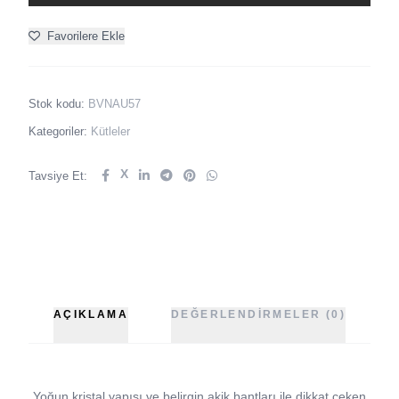
Favorilere Ekle
Stok kodu:
BVNAU57
Kategoriler:
Kütleler
X
Tavsiye Et:
AÇIKLAMA
DEĞERLENDIRMELER (0)
Yoğun kristal yapısı ve belirgin akik bantları ile dikkat çeken