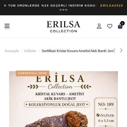
✨ TÜM ÜRÜNLERDE %20 GEÇERLI İNDIRIM KODU:
ERILSA2026
✨✨✨
0
Anasayfa
/
Kütleler
/
Sertifikalı Kristal Kuvars Ametist Akik Bantlı Jeot Kole
KAMPANYALI ÜRÜN