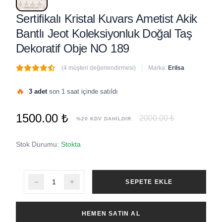
Sertifikalı Kristal Kuvars Ametist Akik
Bantlı Jeot Koleksiyonluk Doğal Taş
Dekoratif Obje NO 189
(4 müşteri değerlendirmesi)
Marka:
Erilsa
🔥
3 adet
son 1 saat içinde satıldı
1500.00 ₺
2000.00 ₺
%20 KDV DAHİLDİR
Stok Durumu:
Stokta
SEPETE EKLE
HEMEN SATIN AL