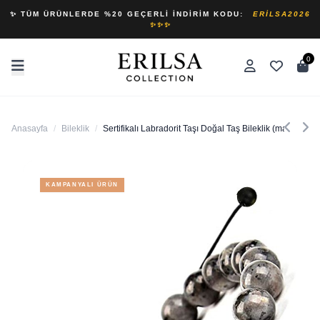
✨ TÜM ÜRÜNLERDE %20 GEÇERLI İNDIRIM KODU:
ERILSA2026
✨✨✨
0
Anasayfa
/
Bileklik
/
Sertifikalı Labradorit Taşı Doğal Taş Bileklik (madagaska
KAMPANYALI ÜRÜN