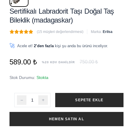
Sertifikalı Labradorit Taşı Doğal Taş
Bileklik (madagaskar)
(15 müşteri değerlendirmesi)
Marka:
Erilsa
🔥
5 adet
son 1 saat içinde satıldı
🚀
Acele et!
2’den fazla
kişi şu anda bu ürünü inceliyor.
589.00 ₺
750.00 ₺
%20 KDV DAHİLDİR
Stok Durumu:
Stokta
SEPETE EKLE
HEMEN SATIN AL