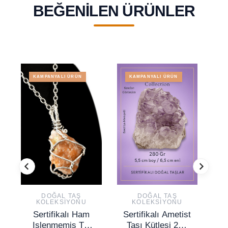
BEĞENILEN ÜRÜNLER
KAMPANYALI ÜRÜN
KAMPANYALI ÜRÜN
DOĞAL TAŞ
DOĞAL TAŞ
KOLEKSIYONU
KOLEKSIYONU
Sertifikalı Ham
Sertifikalı Ametist
Se
Işlenmemiş Tel
Taşı Kütlesi 280
T