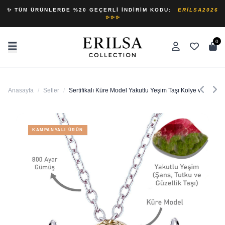
✨ TÜM ÜRÜNLERDE %20 GEÇERLI İNDIRIM KODU:
ERILSA2026
✨✨✨
0
Anasayfa
/
Setler
/
Sertifikalı Küre Model Yakutlu Yeşim Taşı Kolye ve Küpe S
KAMPANYALI ÜRÜN