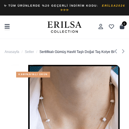
✨ TÜM ÜRÜNLERDE %20 GEÇERLI İNDIRIM KODU:
ERILSA2026
✨✨✨
0
Anasayfa
/
Setler
/
Sertifikalı Gümüş Havlit Taşlı Doğal Taş Kolye Bileklik Set
KAMPANYALI ÜRÜN