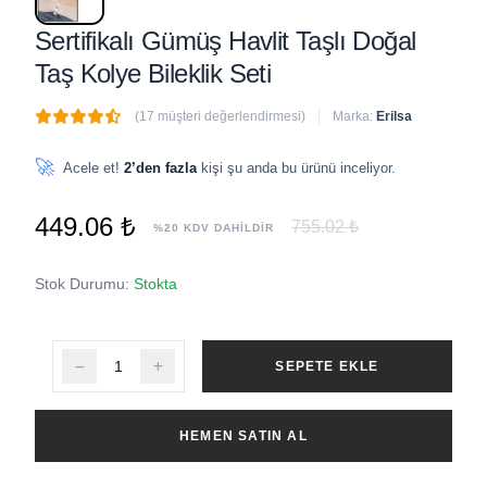
Sertifikalı Gümüş Havlit Taşlı Doğal
Taş Kolye Bileklik Seti
(17 müşteri değerlendirmesi)
Marka:
Erilsa
🔥
4 adet
son 1 saat içinde satıldı
🚀
Acele et!
2’den fazla
kişi şu anda bu ürünü inceliyor.
449.06 ₺
755.02 ₺
%20 KDV DAHİLDİR
Stok Durumu:
Stokta
SEPETE EKLE
HEMEN SATIN AL