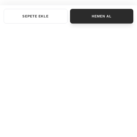
SEPETE EKLE
HEMEN AL
KATEGORILER
AKSESUAR SET
ANAHTARLIK
BILEKLIK
GENEL