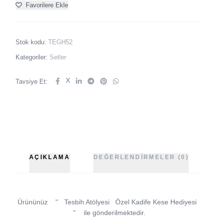
Favorilere Ekle
Stok kodu:
TEGH52
Kategoriler:
Setler
X
Tavsiye Et:
AÇIKLAMA
DEĞERLENDIRMELER (0)
Ürününüz
''
Tesbih Atölyesi
Özel Kadife Kese Hediyesi
''
ile gönderilmektedir.