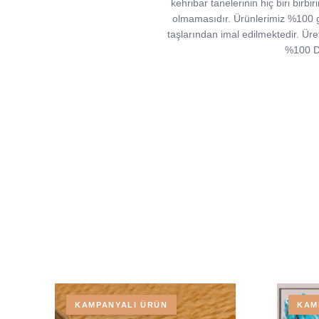
kehribar tanelerinin hiç biri birb
olmamasıdır. Ürünlerimiz %100 ger
taşlarından imal edilmektedir. Üre
%100 Do
KAMPANYALI ÜRÜN
KAM