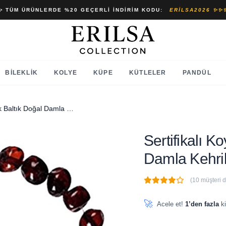
✨ TÜM ÜRÜNLERDE %20 GEÇERLI İNDIRIM KODU:
ERILSA2026 ✨✨
BILEKLIK
KOLYE
KÜPE
KÜTLELER
PANDÜL
Sertifikalı Koyu Vişne Renk Baltık Doğal Damla Kehribar Bebek Bileklik
Sertifikalı 
Damla Kehrib
(10 müşteri 
🔥
4 adet
son 1 saat içinde
🚀
Acele et!
1’den fazla
ki