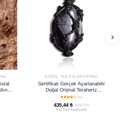
ONU
DOĞAL TAŞ KOLEKSIYONU
istal
Sertifikalı Gerçek Ayarlanabilir
ltın
Doğal Orijinal Terahertz
Titreşim Taşı Kolye
(11)
435,44 ₺
545,73 ₺
%20 KDV DAHİLDİR