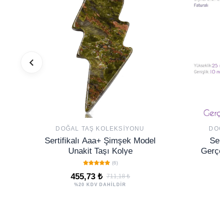
DOĞAL TAŞ KOLEKSIYONU
DO
Sertifikalı Aaa+ Şimşek Model
Ser
Unakit Taşı Kolye
Gerç
(6)
455,73 ₺
711,18 ₺
%20 KDV DAHİLDİR