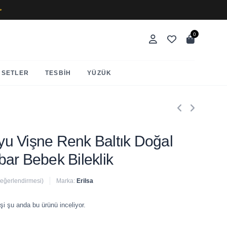
✨
0
SETLER
TESBIH
YÜZÜK
Koyu Vişne Renk Baltık Doğal
ar Bebek Bileklik
değerlendirmesi)
Marka:
Erilsa
 satıldı
şi şu anda bu ürünü inceliyor.