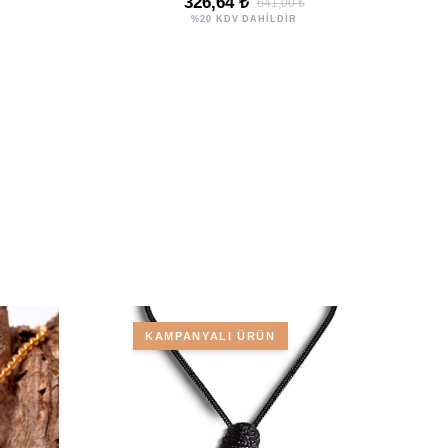
326,64 ₺
641,00 ₺
%20 KDV DAHİLDİR
KAMPANYALI ÜRÜN