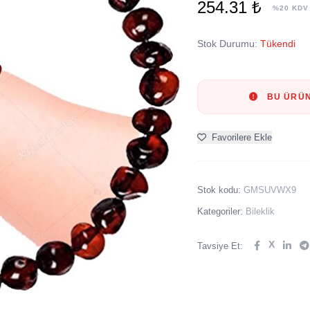
254.31 ₺
%20 KDV
Stok Durumu:
Tükendi
BU ÜRÜN
Favorilere Ekle
Stok kodu:
GMSUVWX9
Kategoriler:
Bileklik
X
Tavsiye Et: