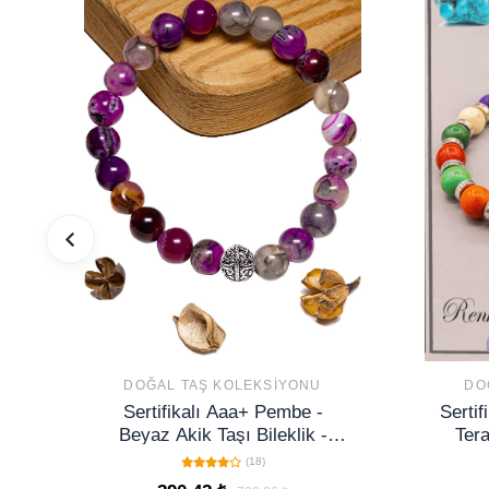
DOĞAL TAŞ KOLEKSIYONU
DO
Sertifikalı Aaa+ Pembe -
Serti
Beyaz Akik Taşı Bileklik -
Tera
Gümüş Aparatlı
(18)