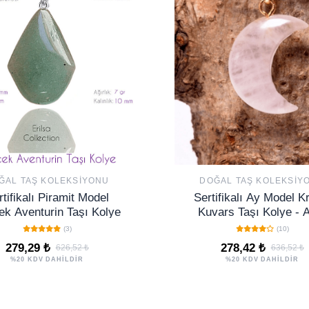
ĞAL TAŞ KOLEKSIYONU
DOĞAL TAŞ KOLEKSIY
tifikalı Piramit Model
Sertifikalı Ay Model Kr
ek Aventurin Taşı Kolye
Kuvars Taşı Kolye - A
Kaplama
(3)
(10)
279,29 ₺
278,42 ₺
626,52 ₺
636,52 ₺
%20 KDV DAHİLDİR
%20 KDV DAHİLDİR