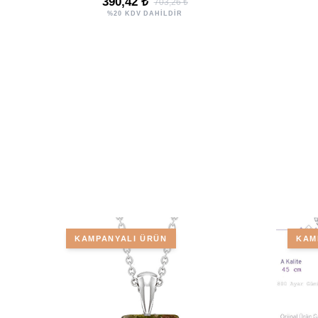
390,42 ₺
703,26 ₺
%20 KDV DAHİLDİR
KAMPANYALI ÜRÜN
KAM