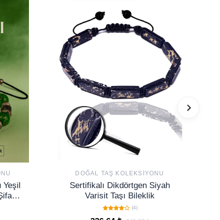
ONU
DOĞAL TAŞ KOLEKSIYONU
 Yeşil
Sertifikalı Dikdörtgen Siyah
Şifa
Varisit Taşı Bileklik
e Şık
(4)