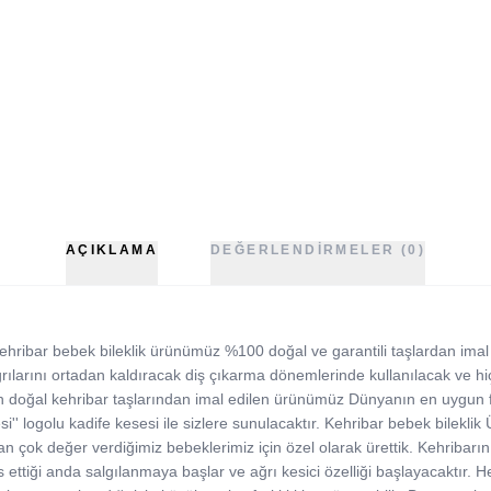
AÇIKLAMA
DEĞERLENDIRMELER (0)
hribar bebek bileklik ürünümüz %100 doğal ve garantili taşlardan imal e
rılarını ortadan kaldıracak diş çıkarma dönemlerinde kullanılacak ve hiç
nan doğal kehribar taşlarından imal edilen ürünümüz Dünyanın en uygun fi
i'' logolu kadife kesesi ile sizlere sunulacaktır. Kehribar bebek bileklik
n çok değer verdiğimiz bebeklerimiz için özel olarak ürettik. Kehribarın 
 ettiği anda salgılanmaya başlar ve ağrı kesici özelliği başlayacaktır.