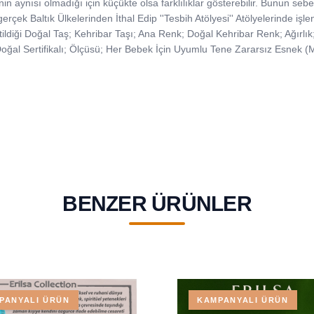
irinin aynısı olmadığı için küçükte olsa farklılıklar gösterebilir. Bunun se
çek Baltık Ülkelerinden İthal Edip ''Tesbih Atölyesi'' Atölyelerinde işle
tildiği Doğal Taş; Kehribar Taşı; Ana Renk; Doğal Kehribar Renk; Ağırlık
ğal Sertifikalı; Ölçüsü; Her Bebek İçin Uyumlu Tene Zararsız Esnek (Mi
BENZER ÜRÜNLER
PANYALI ÜRÜN
KAMPANYALI ÜRÜN