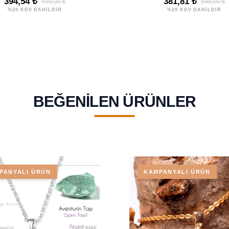
394,54 ₺
381,81 ₺
559,00 ₺
549,00 ₺
%20 KDV DAHİLDİR
%20 KDV DAHİLDİR
BEĞENILEN ÜRÜNLER
PANYALI ÜRÜN
KAMPANYALI ÜRÜN