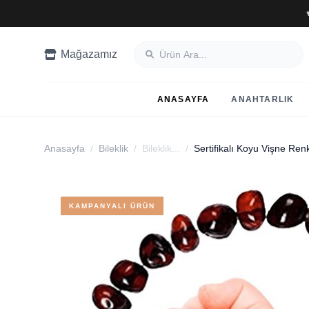
Mağazamız
ANASAYFA
ANAHTARLIK
Anasayfa
/
Bileklik
/
Bileklik...
/
KAMPANYALI ÜRÜN