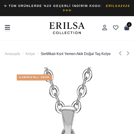
✨ TÜM ÜRÜNLERDE %20 GEÇERLI İNDIRIM KODU:
ERILSA2026
✨✨✨
0
Anasayfa
/
Kolye
/
Sertifikalı Kızıl Yemen Akik Doğal Taş Kolye
KAMPANYALI ÜRÜN