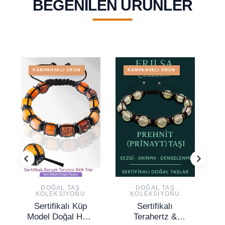
BEĞENILEN ÜRÜNLER
KAMPANYALI ÜRÜN
KAMPANYALI ÜRÜN
DOĞAL TAŞ
DOĞAL TAŞ
KOLEKSIYONU
KOLEKSIYONU
Sertifikalı Küp
Sertifikalı
Model Doğal Ham
Terahertz &