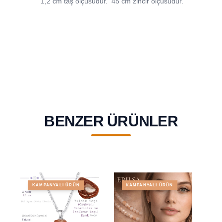
1,2 cm taş ölçüsüdür.
45 cm zincir ölçüsüdür.
BENZER ÜRÜNLER
KAMPANYALI ÜRÜN
KAMPANYALI ÜRÜN