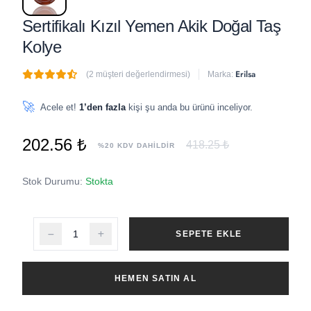
Sertifikalı Kızıl Yemen Akik Doğal Taş
Kolye
Erilsa
(2 müşteri değerlendirmesi)
Marka:
🔥
5 adet
son 1 saat içinde satıldı
🚀
Acele et!
1’den fazla
kişi şu anda bu ürünü inceliyor.
202.56 ₺
418.25 ₺
%20 KDV DAHİLDİR
Stok Durumu:
Stokta
SEPETE EKLE
HEMEN SATIN AL