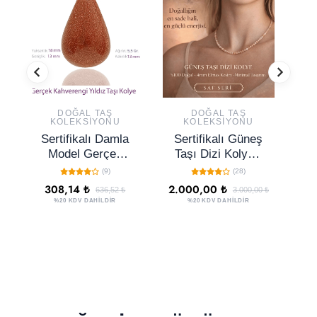
DOĞAL TAŞ
DOĞAL TAŞ
KOLEKSIYONU
KOLEKSIYONU
Sertifikalı Damla
Sertifikalı Güneş
S
Model Gerçek
Taşı Dizi Kolye -
Kahverengi Yıldız
4mm Elmas
(9)
(28)
Taşı Kolye
Kesim Minimal
308,14 ₺
2.000,00 ₺
636,52 ₺
3.000,00 ₺
Seri Doğal Taş
%20 KDV DAHİLDİR
%20 KDV DAHİLDİR
Kolye