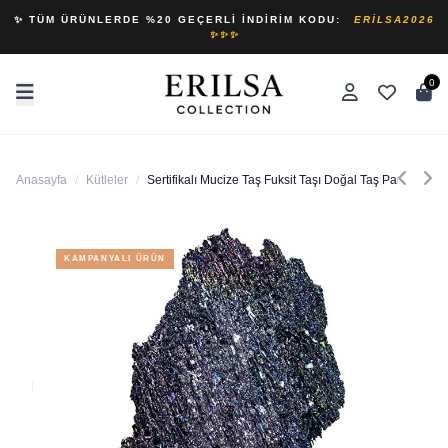
✨ TÜM ÜRÜNLERDE %20 GEÇERLI İNDIRIM KODU:
ERILSA2026
✨✨✨
0
Anasayfa
/
Kütleler
/
Sertifikalı Mucize Taş Fuksit Taşı Doğal Taş Parça
KAMPANYALI ÜRÜN