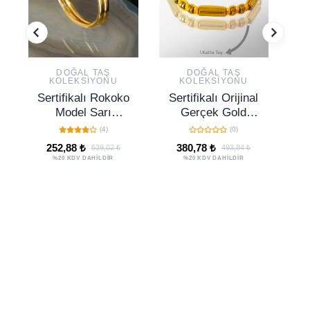
DOĞAL TAŞ
DOĞAL TAŞ
KOLEKSIYONU
KOLEKSIYONU
Sertifikalı Rokoko
Sertifikalı Orijinal
Model Sarı
Gerçek Gold
Jasper Taşı
Hematit Taşı
(4)
(0)
Yüzük -
Bileklik -
252,88 ₺
380,78 ₺
539,02 ₺
493,84 ₺
Ayarlamalı
Ayarlamalı
%20 KDV DAHİLDİR
%20 KDV DAHİLDİR