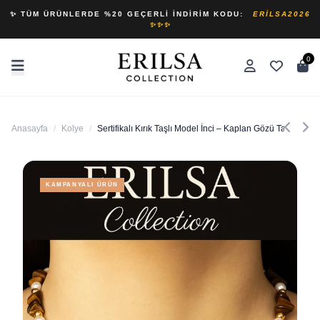
✨ TÜM ÜRÜNLERDE %20 GEÇERLI İNDIRIM KODU:
ERILSA2026
✨✨✨
0
Anasayfa
/
Kolye
/
Sertifikalı Kırık Taşlı Model İnci – Kaplan Gözü Taşı Koly
KAMPANYALI ÜRÜN