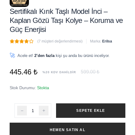
Sertifikalı Kırık Taşlı Model İnci –
Kaplan Gözü Taşı Kolye – Koruma ve
Güç Enerjisi
(7 müşteri değerlendirmesi)
Marka:
Erilsa
🔥
5 adet
son 1 saat içinde satıldı
🚀
Acele et!
2’den fazla
kişi şu anda bu ürünü inceliyor.
445.46 ₺
599.00 ₺
%20 KDV DAHİLDİR
Stok Durumu:
Stokta
SEPETE EKLE
HEMEN SATIN AL