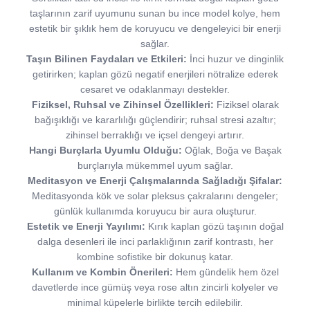
taşlarının zarif uyumunu sunan bu ince model kolye, hem
estetik bir şıklık hem de koruyucu ve dengeleyici bir enerji
sağlar.
Taşın Bilinen Faydaları ve Etkileri:
İnci huzur ve dinginlik
getirirken; kaplan gözü negatif enerjileri nötralize ederek
cesaret ve odaklanmayı destekler.
Fiziksel, Ruhsal ve Zihinsel Özellikleri:
Fiziksel olarak
bağışıklığı ve kararlılığı güçlendirir; ruhsal stresi azaltır;
zihinsel berraklığı ve içsel dengeyi artırır.
Hangi Burçlarla Uyumlu Olduğu:
Oğlak, Boğa ve Başak
burçlarıyla mükemmel uyum sağlar.
Meditasyon ve Enerji Çalışmalarında Sağladığı Şifalar:
Meditasyonda kök ve solar pleksus çakralarını dengeler;
günlük kullanımda koruyucu bir aura oluşturur.
Estetik ve Enerji Yayılımı:
Kırık kaplan gözü taşının doğal
dalga desenleri ile inci parlaklığının zarif kontrastı, her
kombine sofistike bir dokunuş katar.
Kullanım ve Kombin Önerileri:
Hem gündelik hem özel
davetlerde ince gümüş veya rose altın zincirli kolyeler ve
minimal küpelerle birlikte tercih edilebilir.