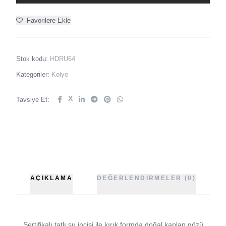
Favorilere Ekle
Stok kodu:
HDRU64
Kategoriler:
Kolye
X
Tavsiye Et:
AÇIKLAMA
DEĞERLENDIRMELER (0)
Sertifikalı tatlı su incisi ile kırık formda doğal kaplan gözü