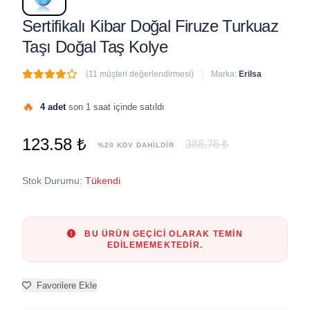
Sertifikalı Kibar Doğal Firuze Turkuaz
Taşı Doğal Taş Kolye
(11 müşteri değerlendirmesi)
Marka:
Erilsa
🔥
4 adet
son 1 saat içinde satıldı
123.58 ₺
388.76 ₺
%20 KDV DAHİLDİR
Stok Durumu:
Tükendi
BU ÜRÜN GEÇICI OLARAK TEMIN
EDILEMEMEKTEDIR.
Favorilere Ekle