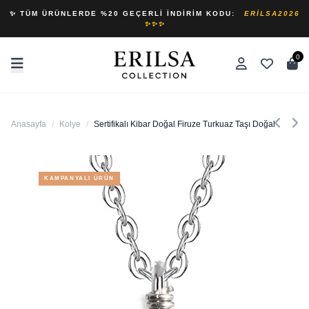
✨ TÜM ÜRÜNLERDE %20 GEÇERLI İNDIRIM KODU:
ERILSA2026
✨✨✨
0
Anasayfa
/
Kolye
/
Sertifikalı Kibar Doğal Firuze Turkuaz Taşı Doğal Taş Kol
KAMPANYALI ÜRÜN