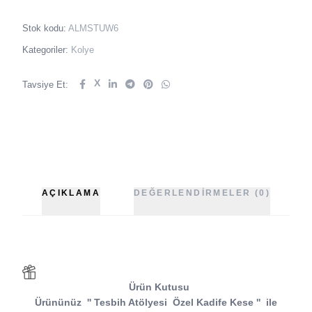
Stok kodu:
ALMSTUW6
Kategoriler:
Kolye
X
Tavsiye Et:
AÇIKLAMA
DEĞERLENDIRMELER (0)
Ürün Kutusu
Ürününüz
''
Tesbih Atölyesi
Özel Kadife Kese
''
ile