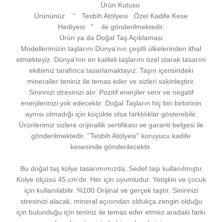
Ürün Kutusu
Ürününüz '' Tesbih Atölyesi Özel Kadife Kese
Hediyesi '' ile gönderilmektedir.
Ürün ya da Doğal Taş Açıklaması
Modellerimizin taşlarını Dünya'nın çeşitli ülkelerinden ithal
etmekteyiz. Dünya'nın en kaliteli taşlarını özel olarak tasarım
ekibimiz tarafınca tasarlamaktayız. Taşın içerisindeki
mineraller teniniz ile temas eder ve sizleri sakinleştirir.
Sinirinizi stresinizi alır. Pozitif enerjiler verir ve negatif
enerjilerinizi yok edecektir. Doğal Taşların hiç biri birbirinin
aynısı olmadığı için küçükte olsa farklılıklar gösterebilir.
Ürünlerimiz sizlere orijinallik sertifikası ve garanti belgesi ile
gönderilmektedir. ''Tesbih Atölyesi'' koruyucu kadife
kesesinde gönderilecektir.
Bu doğal taş kolye tasarımımızda; Sedef taşı kullanılmıştır.
Kolye ölçüsü 45 cm'dir. Her için uyumludur. Yetişkin ve çocuk
için kullanılabilir. %100 Orijinal ve gerçek taştır. Sinirinizi
stresinizi alacak, mineral açısından oldukça zengin olduğu
için bulunduğu için teniniz ile temas eder etmez aradaki farkı