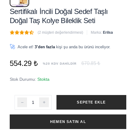
Sertifikalı İncili Doğal Sedef Taşlı
Doğal Taş Kolye Bileklik Seti
(2 müşteri değerlendirmesi)
Marka:
Erilsa
🔥
5 adet
son 1 saat içinde satıldı
🚀
Acele et!
3’den fazla
kişi şu anda bu ürünü inceliyor.
554.29 ₺
670.85 ₺
%20 KDV DAHİLDİR
Stok Durumu:
Stokta
SEPETE EKLE
HEMEN SATIN AL