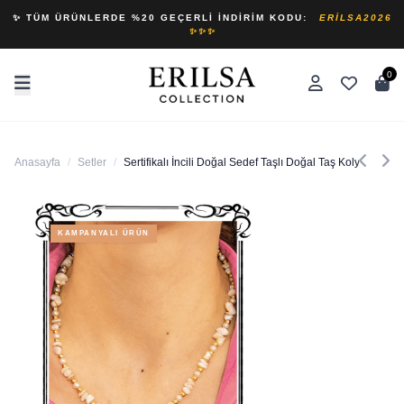
✨ TÜM ÜRÜNLERDE %20 GEÇERLI İNDIRIM KODU:
ERILSA2026
✨✨✨
0
Anasayfa
/
Setler
/
Sertifikalı İncili Doğal Sedef Taşlı Doğal Taş Kolye Bileklik
KAMPANYALI ÜRÜN