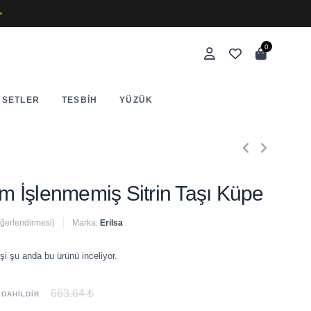
✨
0
SETLER
TESBIH
YÜZÜK
Ham İşlenmemiş Sitrin Taşı Küpe
eğerlendirmesi)
Marka:
Erilsa
 satıldı
şi şu anda bu ürünü inceliyor.
663.64 ₺
 DAHİLDİR