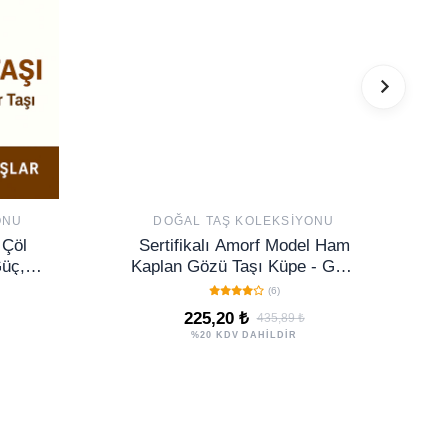
ONU
DOĞAL TAŞ KOLEKSIYONU
 Çöl
Sertifikalı Amorf Model Ham
Güç,
Kaplan Gözü Taşı Küpe - Gold
şı
Renkli
(6)
225,20 ₺
435,89 ₺
%20 KDV DAHİLDİR