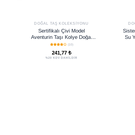
DOĞAL TAŞ KOLEKSIYONU
DO
Sertifikalı Çivi Model
Siste
Aventurin Taşı Kolye Doğal
Su Y
Açık Yeşil Renk
(10)
241,77 ₺
%20 KDV DAHİLDİR