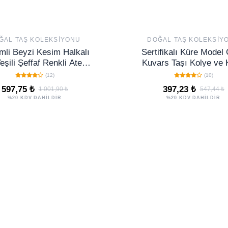
ĞAL TAŞ KOLEKSIYONU
DOĞAL TAŞ KOLEKSIY
mli Beyzi Kesim Halkalı
Sertifikalı Küre Model 
eşili Şeffaf Renkli Ateş
Kuvars Taşı Kolye ve
Kehribar Tesbih
Seti - Gümüş Aparat
(12)
(10)
597,75 ₺
397,23 ₺
1.001,90 ₺
547,44 ₺
%20 KDV DAHİLDİR
%20 KDV DAHİLDİR