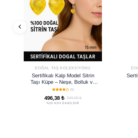
DOĞAL TAŞ KOLEKSIYONU
DO
Sertifikalı Kalp Model Sitrin
Serti
Taşı Küpe – Neşe, Bolluk ve
Pozitif Enerji Taşı
(5)
496,38 ₺
599,00 ₺
%20 KDV DAHİLDİR