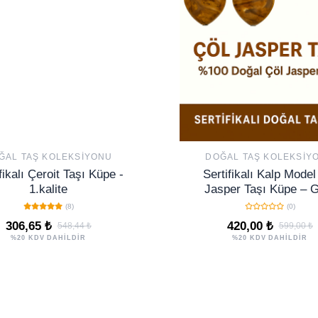
ĞAL TAŞ KOLEKSIYONU
DOĞAL TAŞ KOLEKSIY
fikalı Çeroit Taşı Küpe -
Sertifikalı Kalp Model
1.kalite
Jasper Taşı Küpe – 
Denge ve Koruma Ta
(8)
(0)
306,65 ₺
420,00 ₺
548,44 ₺
599,00 ₺
%20 KDV DAHİLDİR
%20 KDV DAHİLDİR