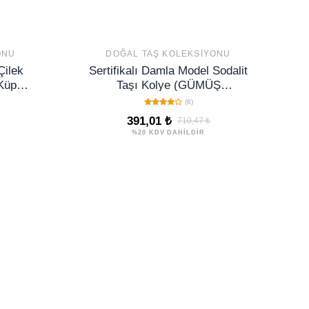
ONU
DOĞAL TAŞ KOLEKSIYONU
Çilek
Sertifikalı Damla Model Sodalit
 Küpe
Taşı Kolye (GÜMÜŞ
lı
APARATLI)
(6)
391,01 ₺
710,47 ₺
%20 KDV DAHİLDİR