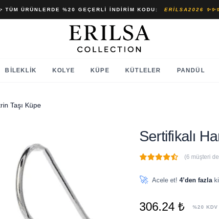
✨ TÜM ÜRÜNLERDE %20 GEÇERLI İNDIRIM KODU:
ERILSA2026 ✨✨
BILEKLIK
KOLYE
KÜPE
KÜTLELER
PANDÜL
trin Taşı Küpe
Sertifikalı 
(6 müşteri d
🔥
1 adet
son 1 saat içinde
🚀
Acele et!
4’den fazla
ki
306.24 ₺
%20 KDV