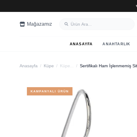
Mağazamız
ANASAYFA
ANAHTARLIK
Anasayfa
/
Küpe
/
Küpe...
/
Sertifikalı Ham İşlenmemiş Si
KAMPANYALI ÜRÜN