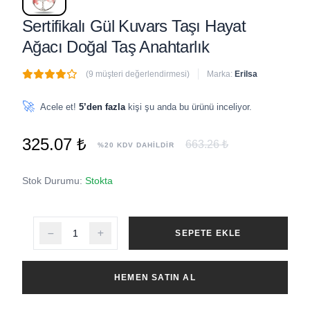
Sertifikalı Gül Kuvars Taşı Hayat
Ağacı Doğal Taş Anahtarlık
(9 müşteri değerlendirmesi)
Marka:
Erilsa
🔥
7 adet
son 1 saat içinde satıldı
🚀
Acele et!
5’den fazla
kişi şu anda bu ürünü inceliyor.
325.07 ₺
663.26 ₺
%20 KDV DAHİLDİR
Stok Durumu:
Stokta
SEPETE EKLE
HEMEN SATIN AL