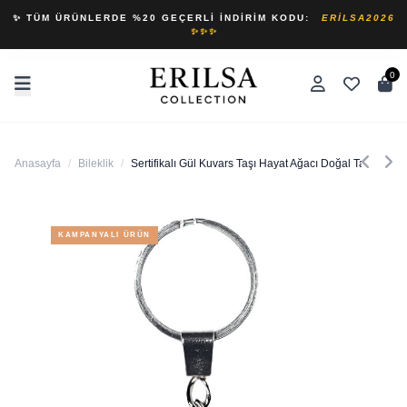
✨ TÜM ÜRÜNLERDE %20 GEÇERLI İNDIRIM KODU:
ERILSA2026
✨✨✨
0
Anasayfa
/
Bileklik
/
Sertifikalı Gül Kuvars Taşı Hayat Ağacı Doğal Taş Anahta
KAMPANYALI ÜRÜN