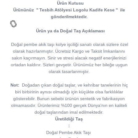
Ürün Kutusu
Ürününüz
''
Tesbih Atölyesi
Logolu Kadife Kese
''
ile
gönderilmektedir.
Ürün ya da Doğal Taş Açıklaması
Doğal pembe akik taşı kolye işciliği sanatı olarak sizlere özel
olarak hazırlanmıştır. Ücretsiz Kargo ve Taksit İmkanlarını
sakın kaçırmayın. Sinir ve stresi alacak negatif enerjilerinizi
ortadan kaldırır. Sizleri gevşetir. Ürünümüz her bileğe uygun
olarak tasarlanmıştır.
Not:
Doğadan çıkan doğal taşlar, ve kehribar tanelerinin hiç
biri birbirinin aynısı olmadığı için küçükte olsa farklılıklar
gösterebilir. Bunun sebebi ürünün sentetik ve fabrikasyon
olmamasıdır. Ürünlerimiz %100 gerçek Dünya'nın en kaliteli
doğal taşlarından imal edilmektedir.
Üretildiği Taş
:
Doğal Pembe Akik Taşı