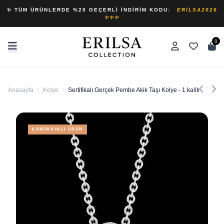
✨ TÜM ÜRÜNLERDE %20 GEÇERLI İNDIRIM KODU:
ERILSA2026
✨✨✨
0
Anasayfa
/
Kolye
/
Sertifikalı Gerçek Pembe Akik Taşı Kolye - 1.kalite
KAMPANYALI ÜRÜN