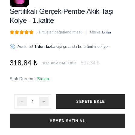
Sertifikalı Gerçek Pembe Akik Taşı
Kolye - 1.kalite
Erilsa
(1 müşteri değerlendirmesi)
Marka:
🔥
7 adet
son 1 saat içinde satıldı
🚀
Acele et!
1’den fazla
kişi şu anda bu ürünü inceliyor.
318.84 ₺
507.34 ₺
%20 KDV DAHİLDİR
Stok Durumu:
Stokta
SEPETE EKLE
HEMEN SATIN AL