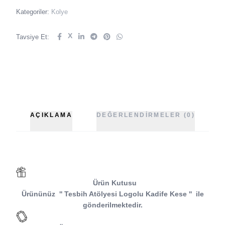
Kategoriler:
Kolye
X
Tavsiye Et:
AÇIKLAMA
DEĞERLENDIRMELER (0)
Ürün Kutusu
Ürününüz
''
Tesbih Atölyesi
Logolu Kadife Kese
''
ile
gönderilmektedir.