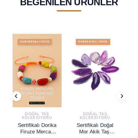
BEĞENILEN ÜRÜNLER
KAMPANYALI ÜRÜN
KAMPANYALI ÜRÜN
DOĞAL TAŞ
DOĞAL TAŞ
KOLEKSIYONU
KOLEKSIYONU
Sertifikalı Dorika
Sertifikalı Doğal
Se
Firuze Mercan
Mor Akik Taşı