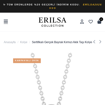
✨ TÜM ÜRÜNLERDE %20 GEÇERLI İNDIRIM KODU:
ERILSA2026
✨✨✨
0
Anasayfa
/
Kolye
/
Sertifikalı Gerçek Bayrak Kırmızı Akik Taşı Kolye - Brezilya
KAMPANYALI ÜRÜN