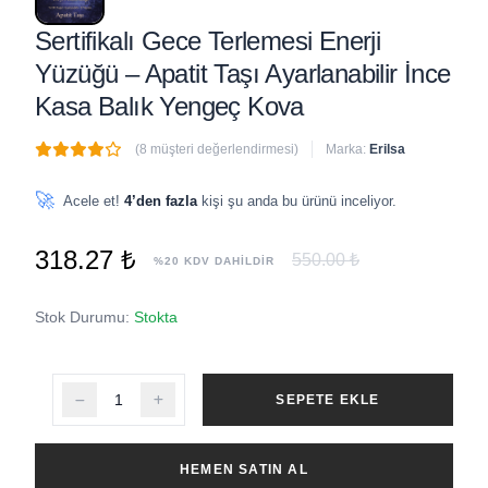
Sertifikalı Gece Terlemesi Enerji
Yüzüğü – Apatit Taşı Ayarlanabilir İnce
Kasa Balık Yengeç Kova
(8 müşteri değerlendirmesi)
Marka:
Erilsa
🔥
4 adet
son 1 saat içinde satıldı
🚀
Acele et!
4’den fazla
kişi şu anda bu ürünü inceliyor.
318.27 ₺
550.00 ₺
%20 KDV DAHİLDİR
Stok Durumu:
Stokta
SEPETE EKLE
HEMEN SATIN AL