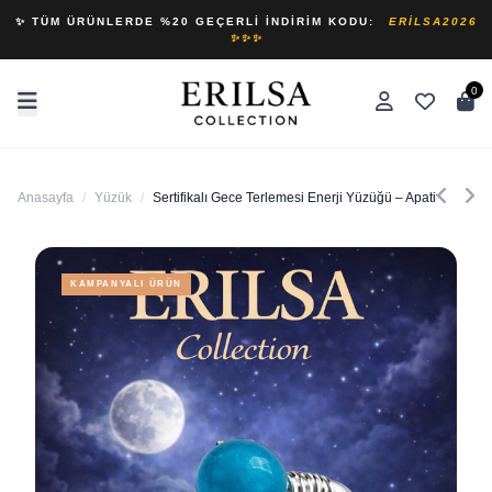
✨ TÜM ÜRÜNLERDE %20 GEÇERLI İNDIRIM KODU:
ERILSA2026
✨✨✨
0
Anasayfa
/
Yüzük
/
Sertifikalı Gece Terlemesi Enerji Yüzüğü – Apatit Taşı Ay
KAMPANYALI ÜRÜN