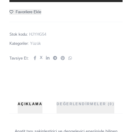
Favorilere Ekle
Stok kodu:
HJYHG54
Kategoriler:
Yüzük
X
Tavsiye Et:
AÇIKLAMA
DEĞERLENDIRMELER (0)
Apatit taşı sakinleştirici ve dengeleyici enerjisiyle bilinen