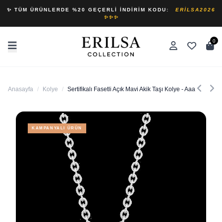
✨ TÜM ÜRÜNLERDE %20 GEÇERLI İNDIRIM KODU:
ERILSA2026
✨✨✨
0
Anasayfa
/
Kolye
/
Sertifikalı Fasetli Açık Mavi Akik Taşı Kolye - Aaa Kalite
KAMPANYALI ÜRÜN