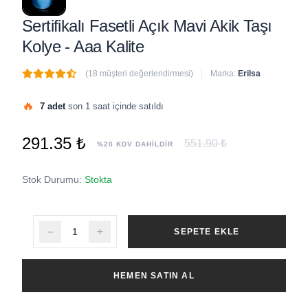
Sertifikalı Fasetli Açık Mavi Akik Taşı
Kolye - Aaa Kalite
(18 müşteri değerlendirmesi)
Marka:
Erilsa
🔥
7 adet
son 1 saat içinde satıldı
291.35 ₺
551.90 ₺
%20 KDV DAHİLDİR
Stok Durumu:
Stokta
SEPETE EKLE
HEMEN SATIN AL