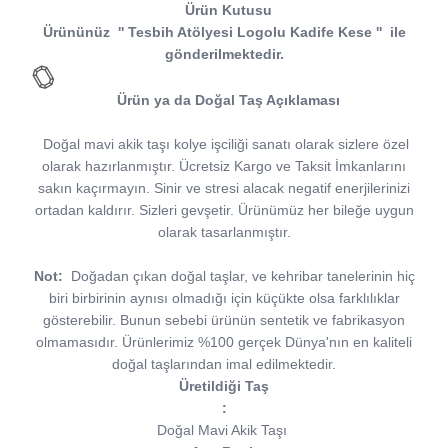
Ürün Kutusu
Ürününüz
''
Tesbih Atölyesi
Logolu Kadife Kese
''
ile
gönderilmektedir.
Ürün ya da Doğal Taş Açıklaması
Doğal mavi akik taşı kolye işciliği sanatı olarak sizlere özel
olarak hazırlanmıştır. Ücretsiz Kargo ve Taksit İmkanlarını
sakın kaçırmayın. Sinir ve stresi alacak negatif enerjilerinizi
ortadan kaldırır. Sizleri gevşetir. Ürünümüz her bileğe uygun
olarak tasarlanmıştır.
Not:
Doğadan çıkan doğal taşlar, ve kehribar tanelerinin hiç
biri birbirinin aynısı olmadığı için küçükte olsa farklılıklar
gösterebilir. Bunun sebebi ürünün sentetik ve fabrikasyon
olmamasıdır. Ürünlerimiz %100 gerçek Dünya'nın en kaliteli
doğal taşlarından imal edilmektedir.
Üretildiği Taş
:
Doğal Mavi Akik Taşı