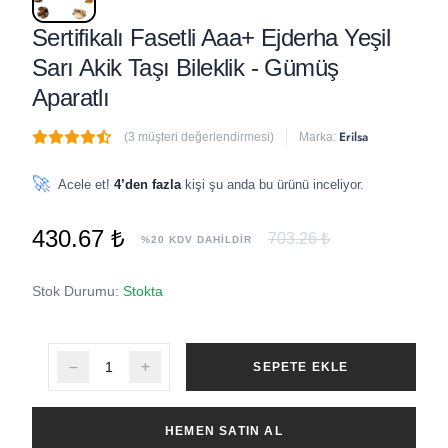
Sertifikalı Fasetli Aaa+ Ejderha Yeşil
Sarı Akik Taşı Bileklik - Gümüş
Aparatlı
Erilsa
(3 müşteri değerlendirmesi)
Marka:
🔥
4 adet
son 1 saat içinde satıldı
🚀
Acele et!
4’den fazla
kişi şu anda bu ürünü inceliyor.
430.67 ₺
703.26 ₺
%20 KDV DAHİLDİR
Stok Durumu:
Stokta
SEPETE EKLE
HEMEN SATIN AL