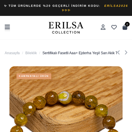
✨ TÜM ÜRÜNLERDE %20 GEÇERLI İNDIRIM KODU:
ERILSA2026
✨✨✨
0
Anasayfa
/
Bileklik
/
Sertifikalı Fasetli Aaa+ Ejderha Yeşil Sarı Akik Taşı Bilek
KAMPANYALI ÜRÜN