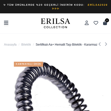
✨ TÜM ÜRÜNLERDE %20 GEÇERLI İNDIRIM KODU:
ERILSA2026
✨✨✨
0
Anasayfa
/
Bileklik
/
Sertifikalı Aa+ Hematit Taşı Bileklik - Kararmaz
KAMPANYALI ÜRÜN