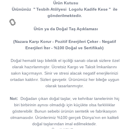
Ürün Kutusu
Ürününüz
''
Tesbih Atölyesi
Logolu Kadife Kese
''
ile
gönderilmektedir.
Ürün ya da Doğal Taş Açıklaması
(Nazara Karşı Korur - Pozitif Enerjileri Çeker - Negatif
Enerjileri İter - %100 Doğal ve Sertifikalı)
Doğal hematit taşı bileklik el işciliği sanatı olarak sizlere özel
olarak hazırlanmıştır. Ücretsiz Kargo ve Taksit İmkanlarını
sakın kaçırmayın. Sinir ve stresi alacak negatif enerjilerinizi
ortadan kaldırır. Sizleri gevşetir. Ürünümüz her bileğe uygun
olarak tasarlanmıştır.
Not:
Doğadan çıkan doğal taşlar, ve kehribar tanelerinin hiç
biri birbirinin aynısı olmadığı için küçükte olsa farklılıklar
gösterebilir. Bunun sebebi ürünün sentetik ve fabrikasyon
olmamasıdır. Ürünlerimiz %100 gerçek Dünya'nın en kaliteli
doğal taşlarından imal edilmektedir.