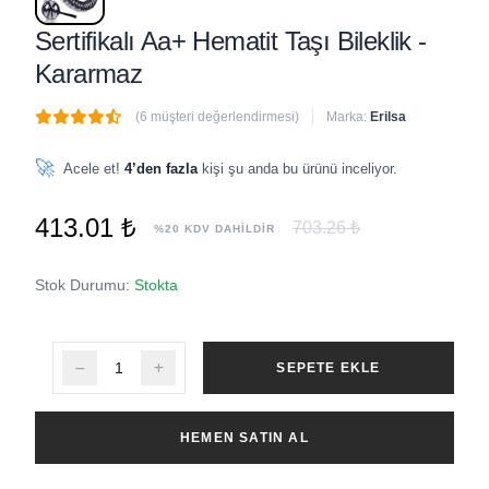
Sertifikalı Aa+ Hematit Taşı Bileklik -
Kararmaz
(6 müşteri değerlendirmesi)
Marka:
Erilsa
🔥
1 adet
son 1 saat içinde satıldı
🚀
Acele et!
4’den fazla
kişi şu anda bu ürünü inceliyor.
413.01 ₺
703.26 ₺
%20 KDV DAHİLDİR
Stok Durumu:
Stokta
SEPETE EKLE
HEMEN SATIN AL