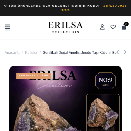
✨ TÜM ÜRÜNLERDE %20 GEÇERLI İNDIRIM KODU:
ERILSA2026
✨✨✨
0
Anasayfa
/
Kütleler
/
Sertifikalı Doğal Ametist Jeodu Taşı Kütle İri Boy Ham K
KAMPANYALI ÜRÜN