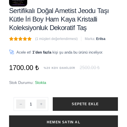
Sertifikalı Doğal Ametist Jeodu Taşı
Kütle İri Boy Ham Kaya Kristalli
Koleksiyonluk Dekoratif Taş
(1 müşteri değerlendirmesi)
Marka:
Erilsa
🔥
7 adet
son 1 saat içinde satıldı
🚀
Acele et!
1’den fazla
kişi şu anda bu ürünü inceliyor.
1700.00 ₺
2500.00 ₺
%20 KDV DAHİLDİR
Stok Durumu:
Stokta
SEPETE EKLE
HEMEN SATIN AL