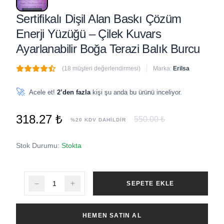
Sertifikalı Dişil Alan Baskı Çözüm
Enerji Yüzüğü – Çilek Kuvars
Ayarlanabilir Boğa Terazi Balık Burcu
(18 müşteri değerlendirmesi)
Marka:
Erilsa
🔥
1 adet
son 1 saat içinde satıldı
🚀
Acele et!
2’den fazla
kişi şu anda bu ürünü inceliyor.
318.27 ₺
550.00 ₺
%20 KDV DAHİLDİR
Stok Durumu:
Stokta
SEPETE EKLE
HEMEN SATIN AL