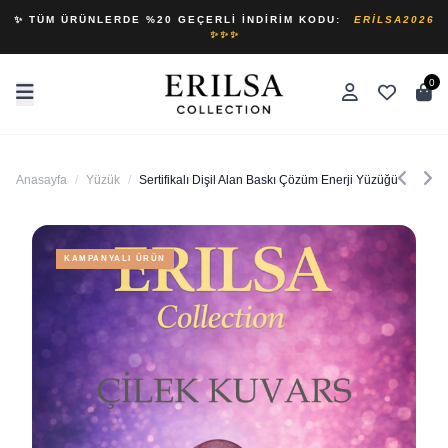
✨ TÜM ÜRÜNLERDE %20 GEÇERLI İNDIRIM KODU:
ERILSA2026
✨✨✨
0
Anasayfa
/
Yüzük
/
Sertifikalı Dişil Alan Baskı Çözüm Enerji Yüzüğü – Çilek 
KAMPANYALI ÜRÜN