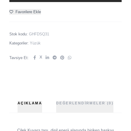
Favorilere Ekle
Stok kodu:
GHFDSQ31
Kategoriler:
Yüzük
X
Tavsiye Et:
AÇIKLAMA
DEĞERLENDIRMELER (0)
Çilek Kuvars taşı, dişil enerji alanında biriken baskıyı