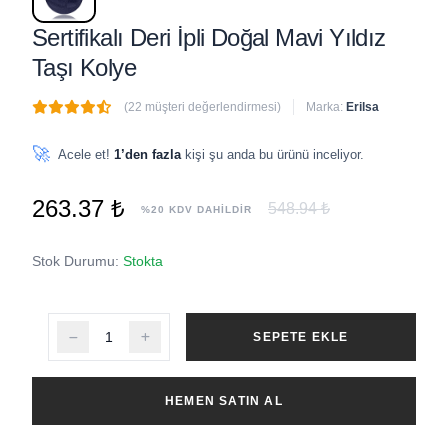
Sertifikalı Deri İpli Doğal Mavi Yıldız
Taşı Kolye
(22 müşteri değerlendirmesi)
Marka:
Erilsa
🔥
8 adet
son 1 saat içinde satıldı
🚀
Acele et!
1’den fazla
kişi şu anda bu ürünü inceliyor.
263.37 ₺
548.94 ₺
%20 KDV DAHİLDİR
Stok Durumu:
Stokta
SEPETE EKLE
HEMEN SATIN AL