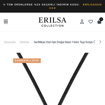
✨ TÜM ÜRÜNLERDE %20 GEÇERLI İNDIRIM KODU:
ERILSA2026
✨✨✨
0
Anasayfa
/
Bileklik
/
Sertifikalı Deri İpli Doğal Mavi Yıldız Taşı Kolye
KAMPANYALI ÜRÜN