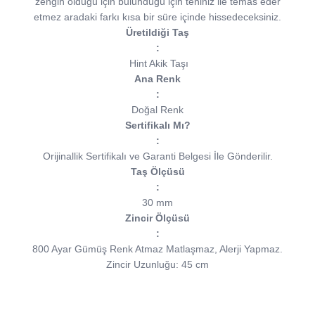
zengin olduğu için bulunduğu için teniniz ile temas eder
etmez aradaki farkı kısa bir süre içinde hissedeceksiniz.
Üretildiği Taş
:
Hint Akik Taşı
Ana Renk
:
Doğal Renk
Sertifikalı Mı?
:
Orijinallik Sertifikalı ve Garanti Belgesi İle Gönderilir.
Taş Ölçüsü
:
30 mm
Zincir Ölçüsü
:
800 Ayar Gümüş Renk Atmaz Matlaşmaz, Alerji Yapmaz.
Zincir Uzunluğu: 45 cm