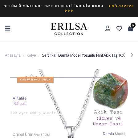
✨ TÜM ÜRÜNLERDE %20 GEÇERLI İNDIRIM KODU:
ERILSA2026
✨✨✨
0
Anasayfa
/
Kolye
/
Sertifikalı Damla Model Yosunlu Hint Akik Taşı Kolye (
KAMPANYALI ÜRÜN