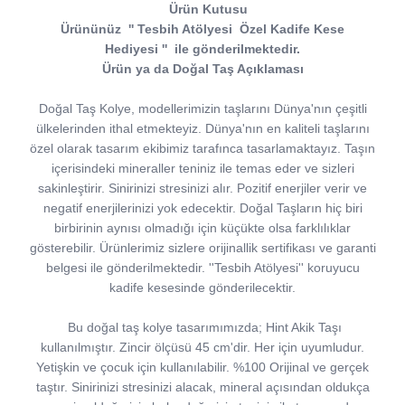
Ürün Kutusu
Ürününüz
''
Tesbih Atölyesi
Özel Kadife Kese
Hediyesi
''
ile gönderilmektedir.
Ürün ya da Doğal Taş Açıklaması
Doğal Taş Kolye, modellerimizin taşlarını Dünya'nın çeşitli
ülkelerinden ithal etmekteyiz. Dünya'nın en kaliteli taşlarını
özel olarak tasarım ekibimiz tarafınca tasarlamaktayız. Taşın
içerisindeki mineraller teniniz ile temas eder ve sizleri
sakinleştirir. Sinirinizi stresinizi alır. Pozitif enerjiler verir ve
negatif enerjilerinizi yok edecektir. Doğal Taşların hiç biri
birbirinin aynısı olmadığı için küçükte olsa farklılıklar
gösterebilir. Ürünlerimiz sizlere orijinallik sertifikası ve garanti
belgesi ile gönderilmektedir. ''Tesbih Atölyesi'' koruyucu
kadife kesesinde gönderilecektir.
Bu doğal taş kolye tasarımımızda; Hint Akik Taşı
kullanılmıştır. Zincir ölçüsü 45 cm'dir. Her için uyumludur.
Yetişkin ve çocuk için kullanılabilir. %100 Orijinal ve gerçek
taştır. Sinirinizi stresinizi alacak, mineral açısından oldukça