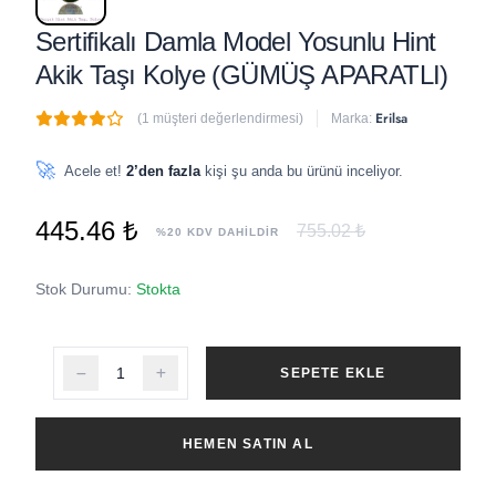
Sertifikalı Damla Model Yosunlu Hint
Akik Taşı Kolye (GÜMÜŞ APARATLI)
Erilsa
(1 müşteri değerlendirmesi)
Marka:
🔥
1 adet
son 1 saat içinde satıldı
🚀
Acele et!
2’den fazla
kişi şu anda bu ürünü inceliyor.
445.46 ₺
755.02 ₺
%20 KDV DAHİLDİR
Stok Durumu:
Stokta
SEPETE EKLE
HEMEN SATIN AL