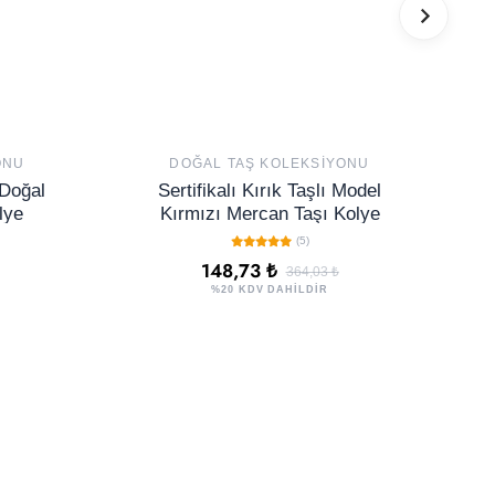
ONU
DOĞAL TAŞ KOLEKSIYONU
 Doğal
Sertifikalı Kırık Taşlı Model
lye
Kırmızı Mercan Taşı Kolye
(5)
148,73 ₺
364,03 ₺
%20 KDV DAHİLDİR