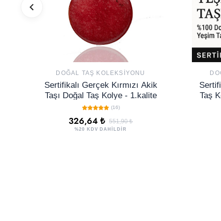
DOĞAL TAŞ KOLEKSIYONU
DO
Sertifikalı Gerçek Kırmızı Akik
Sertif
Taşı Doğal Taş Kolye - 1.kalite
Taş K
v
(16)
326,64 ₺
551,90 ₺
%20 KDV DAHİLDİR