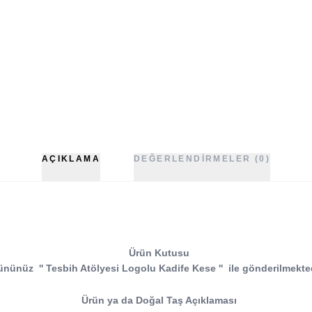
AÇIKLAMA
DEĞERLENDIRMELER (0)
Ürün Kutusu
ününüz
''
Tesbih Atölyesi
Logolu Kadife Kese
''
ile gönderilmekted
Ürün ya da Doğal Taş Açıklaması