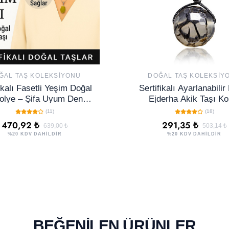
ĞAL TAŞ KOLEKSIYONU
DOĞAL TAŞ KOLEKSIY
ikalı Fasetli Yeşim Doğal
Sertifikalı Ayarlanabilir
olye – Şifa Uyum Denge
Ejderha Akik Taşı Ko
e Pozitif Enerji Taşı
(11)
(18)
470,92 ₺
291,35 ₺
639,00 ₺
503,14 ₺
%20 KDV DAHİLDİR
%20 KDV DAHİLDİR
BEĞENILEN ÜRÜNLER