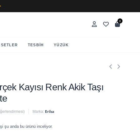
✨
0
SETLER
TESBIH
YÜZÜK
erçek Kayısı Renk Akik Taşı
te
Erilsa
eğerlendirmesi)
Marka:
 satıldı
şi şu anda bu ürünü inceliyor.