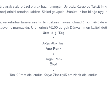
atı olarak sizlere özel olarak hazırlanmıştır. Ücretsiz Kargo ve Taksit İmk
nerjilerinizi ortadan kaldırır. Sizleri gevşetir. Ürünümüz her bileğe uygu
ve kehribar tanelerinin hiç biri birbirinin aynısı olmadığı için küçükte ol
kasyon olmamasıdır. Ürünlerimiz %100 gerçek Dünya'nın en kaliteli doğa
Üretildiği Taş
:
Doğal Akik Taşı
Ana Renk
:
Doğal Renk
Ölçü
:
Taş ;20mm ölçüsüdür.
Kolye Zinciri;45 cm zincir ölçüsüdür.