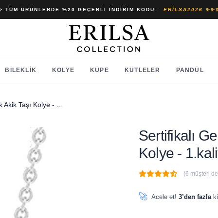
✨ TÜM ÜRÜNLERDE %20 GEÇERLI İNDIRIM KODU:
ERILSA2026 ✨✨
BILEKLIK
KOLYE
KÜPE
KÜTLELER
PANDÜL
Sertifikalı Gerçek Kayısı Renk Akik Taşı Kolye - 1.kalite
Sertifikalı G
Kolye - 1.kali
(6 müşteri d
🔥
1 adet
son 1 saat içinde
🚀
Acele et!
3’den fazla
ki