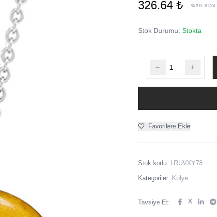
326.64 ₺
%20 KDV
Stok Durumu:
Stokta
Favorilere Ekle
Stok kodu:
LRUVXY78
Kategoriler:
Kolye
X
Tavsiye Et: