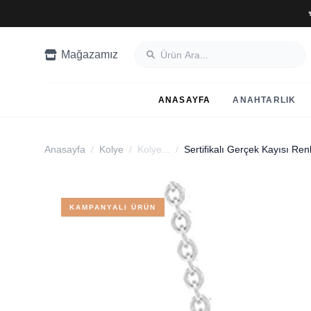
Mağazamız
ANASAYFA
ANAHTARLIK
Anasayfa
/
Kolye
/
Kolye...
/
KAMPANYALI ÜRÜN