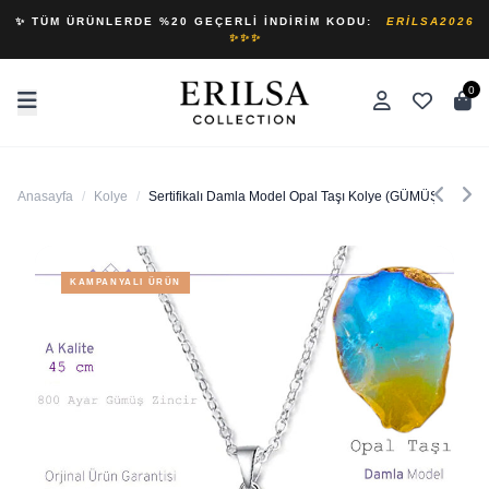
✨ TÜM ÜRÜNLERDE %20 GEÇERLI İNDIRIM KODU:
ERILSA2026
✨✨✨
0
Anasayfa
/
Kolye
/
Sertifikalı Damla Model Opal Taşı Kolye (GÜMÜŞ APARAT
KAMPANYALI ÜRÜN