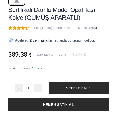
Sertifikalı Damla Model Opal Taşı
Kolye (GÜMÜŞ APARATLI)
(4 müşteri değerlendirmesi)
Marka:
Erilsa
🔥
3 adet
son 1 saat içinde satıldı
🚀
Acele et!
2’den fazla
kişi şu anda bu ürünü inceliyor.
389.38 ₺
710.47 ₺
%20 KDV DAHİLDİR
Stok Durumu:
Stokta
SEPETE EKLE
HEMEN SATIN AL