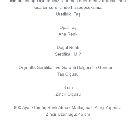
için bulunduğu için teniniz ile temas eder etmez aradaki farkı
kısa bir süre içinde hissedeceksiniz.
Üretildiği Taş
:
Opal Taşı
Ana Renk
:
Doğal Renk
Sertifikalı Mı?
:
Orijinallik Sertifikalı ve Garanti Belgesi İle Gönderilir.
Taş Ölçüsü
:
3 cm
Zincir Ölçüsü
:
800 Ayar Gümüş Renk Atmaz Matlaşmaz, Alerji Yapmaz.
Zincir Uzunluğu: 45 cm