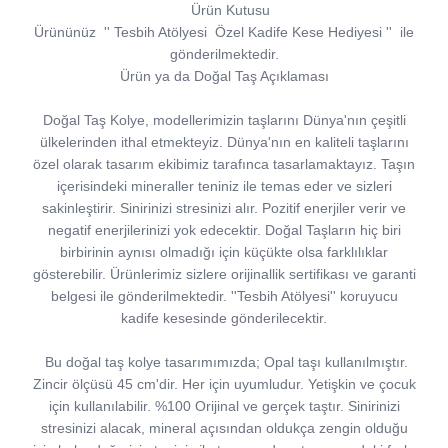
Ürün Kutusu
Ürününüz
''
Tesbih Atölyesi
Özel Kadife Kese Hediyesi
''
ile
gönderilmektedir.
Ürün ya da Doğal Taş Açıklaması
Doğal Taş Kolye, modellerimizin taşlarını Dünya'nın çeşitli
ülkelerinden ithal etmekteyiz. Dünya'nın en kaliteli taşlarını
özel olarak tasarım ekibimiz tarafınca tasarlamaktayız. Taşın
içerisindeki mineraller teniniz ile temas eder ve sizleri
sakinleştirir. Sinirinizi stresinizi alır. Pozitif enerjiler verir ve
negatif enerjilerinizi yok edecektir. Doğal Taşların hiç biri
birbirinin aynısı olmadığı için küçükte olsa farklılıklar
gösterebilir. Ürünlerimiz sizlere orijinallik sertifikası ve garanti
belgesi ile gönderilmektedir. ''Tesbih Atölyesi'' koruyucu
kadife kesesinde gönderilecektir.
Bu doğal taş kolye tasarımımızda; Opal taşı kullanılmıştır.
Zincir ölçüsü 45 cm'dir. Her için uyumludur. Yetişkin ve çocuk
için kullanılabilir. %100 Orijinal ve gerçek taştır. Sinirinizi
stresinizi alacak, mineral açısından oldukça zengin olduğu