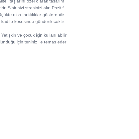
iteli taşlarını özel olarak tasarım
 Sinirinizi stresinizi alır. Pozitif
çükte olsa farklılıklar gösterebilir.
cu kadife kesesinde gönderilecektir.
etişkin ve çocuk için kullanılabilir.
ulunduğu için teniniz ile temas eder