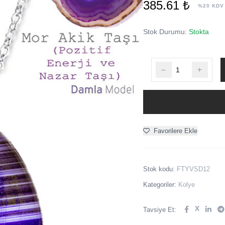
385.61 ₺
%20 KDV
Stok Durumu:
Stokta
Favorilere Ekle
Stok kodu:
FTYVSD12
Kategoriler:
Kolye
X
Tavsiye Et: