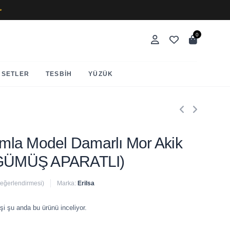
✨
0
SETLER
TESBIH
YÜZÜK
Damla Model Damarlı Mor Akik
 (GÜMÜŞ APARATLI)
değerlendirmesi)
Marka:
Erilsa
 satıldı
şi şu anda bu ürünü inceliyor.