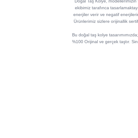
Doğal Taş Kolye, modellerimizin ta
ekibimiz tarafınca tasarlamaktayız.
enerjiler verir ve negatif enerjiler
Ürünlerimiz sizlere orijinallik ser
Bu doğal taş kolye tasarımımızda; Mo
%100 Orijinal ve gerçek taştır. Sin