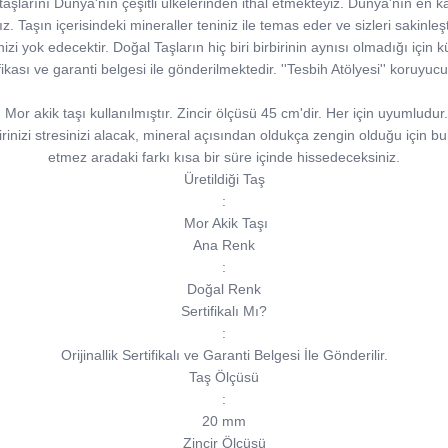
şlarını Dünya'nın çeşitli ülkelerinden ithal etmekteyiz. Dünya'nın en kal
 Taşın içerisindeki mineraller teniniz ile temas eder ve sizleri sakinleştirir.
inizi yok edecektir. Doğal Taşların hiç biri birbirinin aynısı olmadığı için kü
tifikası ve garanti belgesi ile gönderilmektedir. ''Tesbih Atölyesi'' koruyu
r akik taşı kullanılmıştır. Zincir ölçüsü 45 cm'dir. Her için uyumludur. Y
irinizi stresinizi alacak, mineral açısından oldukça zengin olduğu için b
etmez aradaki farkı kısa bir süre içinde hissedeceksiniz.
Üretildiği Taş
:
Mor Akik Taşı
Ana Renk
:
Doğal Renk
Sertifikalı Mı?
:
Orijinallik Sertifikalı ve Garanti Belgesi İle Gönderilir.
Taş Ölçüsü
:
20 mm
Zincir Ölçüsü