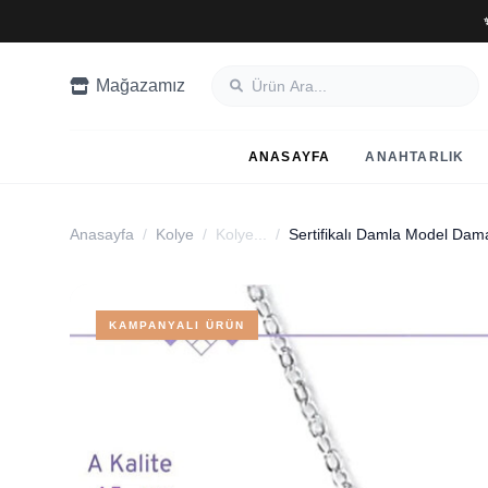
Mağazamız
ANASAYFA
ANAHTARLIK
Anasayfa
/
Kolye
/
Kolye...
/
KAMPANYALI ÜRÜN