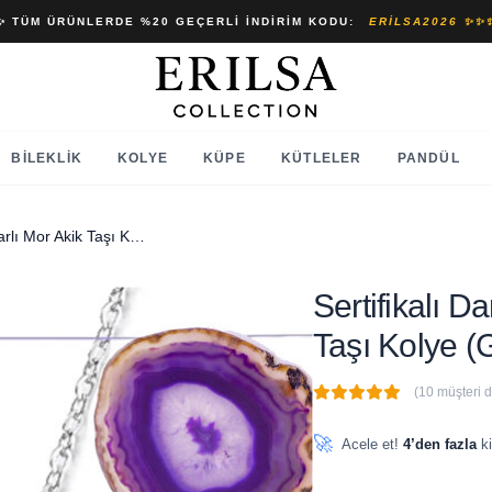
✨ TÜM ÜRÜNLERDE %20 GEÇERLI İNDIRIM KODU:
ERILSA2026 ✨✨
BILEKLIK
KOLYE
KÜPE
KÜTLELER
PANDÜL
Sertifikalı Damla Model Damarlı Mor Akik Taşı Kolye (GÜMÜŞ APARATLI)
Sertifikalı 
Taşı Kolye
(10 müşteri 
🔥
2 adet
son 1 saat içinde
🚀
Acele et!
4’den fazla
ki