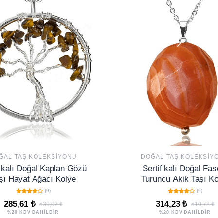
ĞAL TAŞ KOLEKSIYONU
DOĞAL TAŞ KOLEKSIY
fikalı Doğal Kaplan Gözü
Sertifikalı Doğal Fase
şı Hayat Ağacı Kolye
Turuncu Akik Taşı Ko
(9)
(9)
285,61 ₺
314,23 ₺
539,02 ₺
510,78 ₺
%20 KDV DAHİLDİR
%20 KDV DAHİLDİR