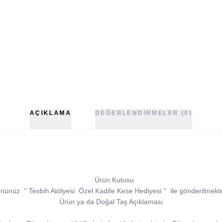
AÇIKLAMA
DEĞERLENDIRMELER (0)
Ürün Kutusu
ününüz
''
Tesbih Atölyesi
Özel Kadife Kese Hediyesi
''
ile gönderilmekte
Ürün ya da Doğal Taş Açıklaması