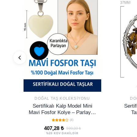
DOĞAL TAŞ KOLEKSIYONU
DO
Sertifikalı Kalp Model Mini
Serti
Mavi Fosfor Kolye – Parlayan
Ta
Enerji ve Pozitif Titreşim Taşı
(4)
407,28 ₺
599,00 ₺
%20 KDV DAHİLDİR