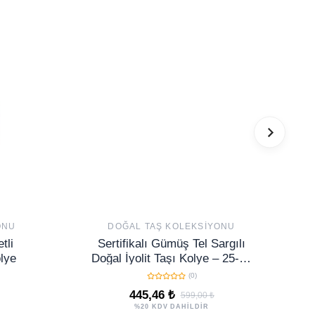
ONU
DOĞAL TAŞ KOLEKSIYONU
tli
Sertifikalı Gümüş Tel Sargılı
lye
Doğal İyolit Taşı Kolye – 25-30
mm Sezgi ve Ruhsal Denge
(0)
Taşı
445,46 ₺
599,00 ₺
%20 KDV DAHİLDİR