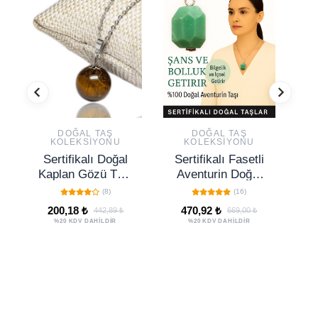
DOĞAL TAŞ
DOĞAL TAŞ
KOLEKSIYONU
KOLEKSIYONU
Sertifikalı Doğal
Sertifikalı Fasetli
Kaplan Gözü Taşı
Aventurin Doğal
D
Kolye (afrika)
Taş Kolye – Şans
(8)
(16)
Bolluk İçsel Güç
200,18 ₺
470,92 ₺
442,89 ₺
669,00 ₺
ve Huzur Taşı
%20 KDV DAHİLDİR
%20 KDV DAHİLDİR