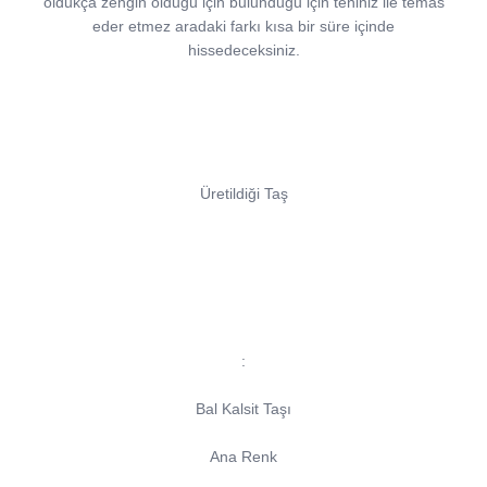
oldukça zengin olduğu için bulunduğu için teniniz ile temas
eder etmez aradaki farkı kısa bir süre içinde
hissedeceksiniz.
Üretildiği Taş
:
Bal Kalsit Taşı
Ana Renk