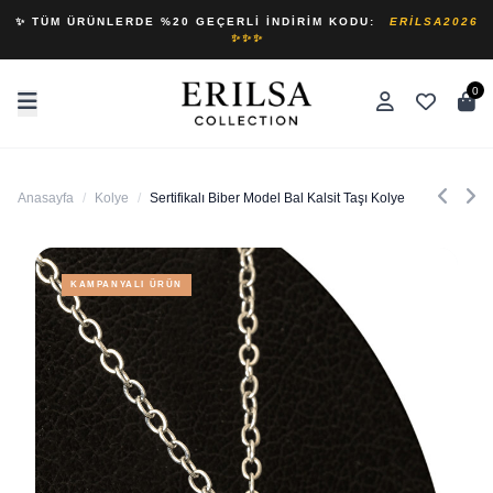
✨ TÜM ÜRÜNLERDE %20 GEÇERLI İNDIRIM KODU:
ERILSA2026
✨✨✨
0
Anasayfa
/
Kolye
/
Sertifikalı Biber Model Bal Kalsit Taşı Kolye
KAMPANYALI ÜRÜN