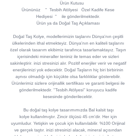
Ürün Kutusu
Ürününüz
''
Tesbih Atölyesi
Özel Kadife Kese
Hediyesi
''
ile gönderilmektedir.
Ürün ya da Doğal Taş Açıklaması
Doğal Taş Kolye, modellerimizin taşlarını Dünya'nın çeşitli
ülkelerinden ithal etmekteyiz. Dünya'nın en kaliteli taşlarını
özel olarak tasarım ekibimiz tarafınca tasarlamaktayız. Taşın
içerisindeki mineraller teniniz ile temas eder ve sizleri
sakinleştirir. inizi stresinizi alır. Pozitif enerjiler verir ve negatif
enerjilerinizi yok edecektir. Doğal Taşların hiç biri birbirinin
aynısı olmadığı için küçükte olsa farklılıklar gösterebilir.
Ürünlerimiz sizlere orijinallik sertifikası ve garanti belgesi ile
gönderilmektedir. ''Tesbih Atölyesi'' koruyucu kadife
kesesinde gönderilecektir.
Bu doğal taş kolye tasarımımızda Bal kalsit taşı
kolye kullanılmıştır. Zincir ölçüsü 45 cm'dir. Her için
uyumludur. Yetişkin ve çocuk için kullanılabilir. %100 Orijinal
ve gerçek taştır. inizi stresinizi alacak, mineral açısından