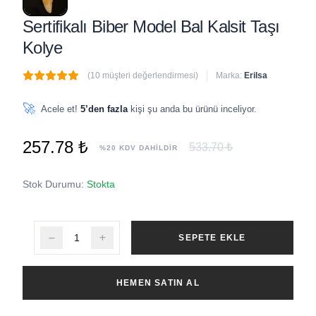
Sertifikalı Biber Model Bal Kalsit Taşı
Kolye
(10 müşteri değerlendirmesi)
Marka:
Erilsa
🔥
5 adet
son 1 saat içinde satıldı
🚀
Acele et!
5’den fazla
kişi şu anda bu ürünü inceliyor.
257.78 ₺
533.70 ₺
%20 KDV DAHİLDİR
Stok Durumu:
Stokta
SEPETE EKLE
HEMEN SATIN AL