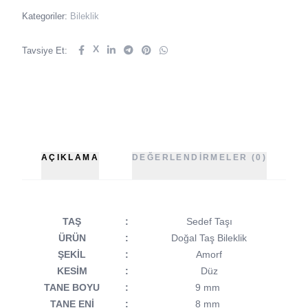
Kategoriler:
Bileklik
X
Tavsiye Et:
AÇIKLAMA
DEĞERLENDIRMELER (0)
TAŞ
:
Sedef Taşı
ÜRÜN
:
Doğal Taş Bileklik
ŞEKİL
:
Amorf
KESİM
:
Düz
TANE BOYU
:
9 mm
TANE ENİ
:
8 mm