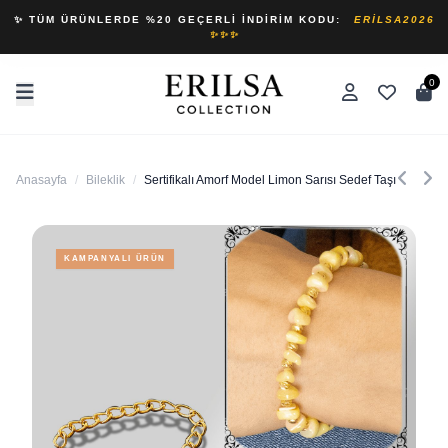
✨ TÜM ÜRÜNLERDE %20 GEÇERLI İNDIRIM KODU:
ERILSA2026
✨✨✨
0
Anasayfa
/
Bileklik
/
Sertifikalı Amorf Model Limon Sarısı Sedef Taşı Bileklik 
KAMPANYALI ÜRÜN