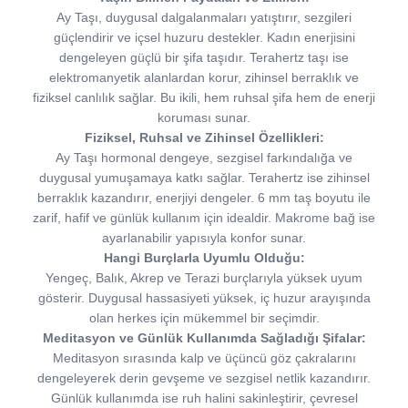
Ay Taşı, duygusal dalgalanmaları yatıştırır, sezgileri
güçlendirir ve içsel huzuru destekler. Kadın enerjisini
dengeleyen güçlü bir şifa taşıdır. Terahertz taşı ise
elektromanyetik alanlardan korur, zihinsel berraklık ve
fiziksel canlılık sağlar. Bu ikili, hem ruhsal şifa hem de enerji
koruması sunar.
Fiziksel, Ruhsal ve Zihinsel Özellikleri:
Ay Taşı hormonal dengeye, sezgisel farkındalığa ve
duygusal yumuşamaya katkı sağlar. Terahertz ise zihinsel
berraklık kazandırır, enerjiyi dengeler. 6 mm taş boyutu ile
zarif, hafif ve günlük kullanım için idealdir. Makrome bağ ise
ayarlanabilir yapısıyla konfor sunar.
Hangi Burçlarla Uyumlu Olduğu:
Yengeç, Balık, Akrep ve Terazi burçlarıyla yüksek uyum
gösterir. Duygusal hassasiyeti yüksek, iç huzur arayışında
olan herkes için mükemmel bir seçimdir.
Meditasyon ve Günlük Kullanımda Sağladığı Şifalar:
Meditasyon sırasında kalp ve üçüncü göz çakralarını
dengeleyerek derin gevşeme ve sezgisel netlik kazandırır.
Günlük kullanımda ise ruh halini sakinleştirir, çevresel