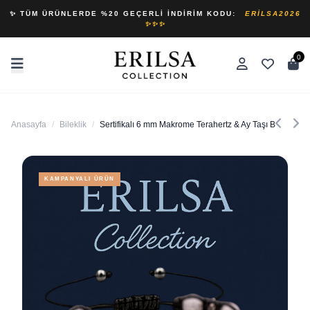
✨ TÜM ÜRÜNLERDE %20 GEÇERLI İNDIRIM KODU:
ERILSA2026
✨✨✨
0
Anasayfa
/
Bileklik
/
Sertifikalı 6 mm Makrome Terahertz & Ay Taşı Bileklik 
KAMPANYALI ÜRÜN