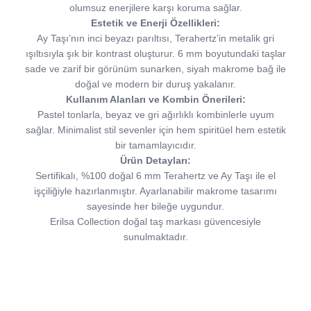
olumsuz enerjilere karşı koruma sağlar.
Estetik ve Enerji Özellikleri:
Ay Taşı’nın inci beyazı parıltısı, Terahertz’in metalik gri
ışıltısıyla şık bir kontrast oluşturur. 6 mm boyutundaki taşlar
sade ve zarif bir görünüm sunarken, siyah makrome bağ ile
doğal ve modern bir duruş yakalanır.
Kullanım Alanları ve Kombin Önerileri:
Pastel tonlarla, beyaz ve gri ağırlıklı kombinlerle uyum
sağlar. Minimalist stil sevenler için hem spiritüel hem estetik
bir tamamlayıcıdır.
Ürün Detayları:
Sertifikalı, %100 doğal 6 mm Terahertz ve Ay Taşı ile el
işçiliğiyle hazırlanmıştır. Ayarlanabilir makrome tasarımı
sayesinde her bileğe uygundur.
Erilsa Collection doğal taş markası güvencesiyle
sunulmaktadır.