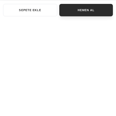
SEPETE EKLE
HEMEN AL
KATEGORILER
AKSESUAR SET
ANAHTARLIK
BILEKLIK
GENEL