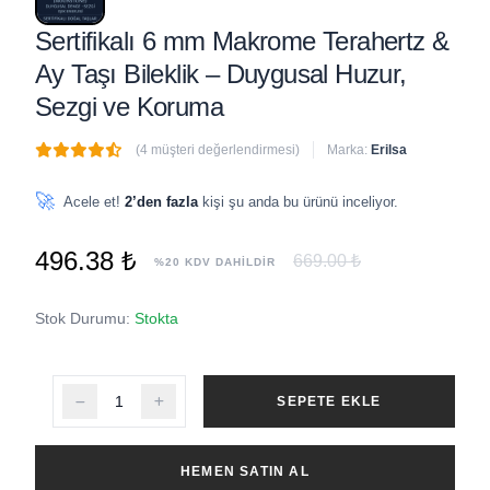
Sertifikalı 6 mm Makrome Terahertz &
Ay Taşı Bileklik – Duygusal Huzur,
Sezgi ve Koruma
(4 müşteri değerlendirmesi)
Marka:
Erilsa
🔥
3 adet
son 1 saat içinde satıldı
🚀
Acele et!
2’den fazla
kişi şu anda bu ürünü inceliyor.
496.38 ₺
669.00 ₺
%20 KDV DAHİLDİR
Stok Durumu:
Stokta
SEPETE EKLE
HEMEN SATIN AL