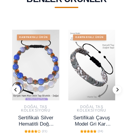
KAMPANYALI ÜRÜN
KAMPANYALI ÜRÜN
DOĞAL TAŞ
DOĞAL TAŞ
KOLEKSIYONU
KOLEKSIYONU
Sertifikalı Silver
Sertifikalı Çavuş
S
Hematitli Doğal
Model Gri Karlı
Mavi Akik Taşı
Kuvars - Hematit
O
(21)
(24)