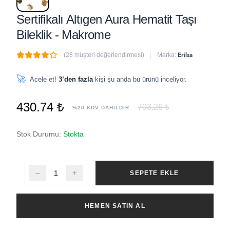
Sertifikalı Altıgen Aura Hematit Taşı
Bileklik - Makrome
Erilsa
(28 müşteri değerlendirmesi)
Marka:
🔥
4 adet
son 1 saat içinde satıldı
🚀
Acele et!
3’den fazla
kişi şu anda bu ürünü inceliyor.
430.74 ₺
703.26 ₺
%20 KDV DAHİLDİR
Stok Durumu:
Stokta
SEPETE EKLE
HEMEN SATIN AL