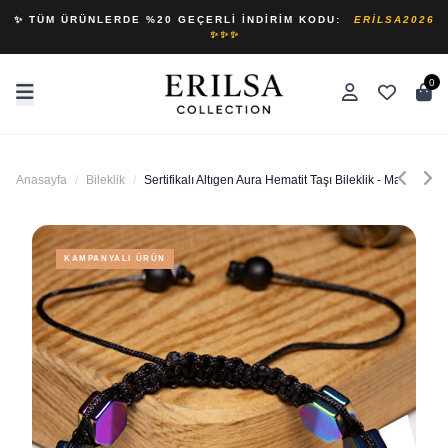
✨ TÜM ÜRÜNLERDE %20 GEÇERLI İNDIRIM KODU:
ERILSA2026
✨✨✨
0
Anasayfa
/
Bileklik
/
Sertifikalı Altıgen Aura Hematit Taşı Bileklik - Makrome
KAMPANYALI ÜRÜN