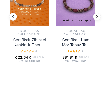
DOĞAL TAŞ
DOĞAL TAŞ
KOLEKSIYONU
KOLEKSIYONU
Sertifikalı Zihinsel
Sertifikalı Ham
Keskinlik Enerjisi
Mor Topaz Taşı
Bilekliği –
Bileklik - Sentetik
(0)
(2)
Tangerina Kuvars
Enerji Veren Şık
622,54 ₺
381,81 ₺
899,00 ₺
599,00 ₺
ve Terahertz
ve Zarif Doğal
%20 KDV DAHİLDİR
%20 KDV DAHİLDİR
Doğal Taş 4 mm
Görünüm