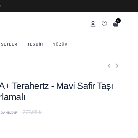
✨
0
SETLER
TESBIH
YÜZÜK
AA+ Terahertz - Mavi Safir Taşı
arlamalı
777.05 ₺
 DAHİLDİR