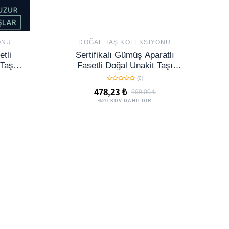
ONU
DOĞAL TAŞ KOLEKSIYONU
etli
Sertifikalı Gümüş Aparatlı
Taşı
Fasetli Doğal Unakit Taşı
enge,
Bileklik
(0)
a
478,23 ₺
699,00 ₺
%20 KDV DAHİLDİR