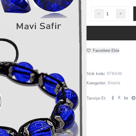
Favorilere Ekle
Stok kodu:
RTBA48
Kategoriler:
Bileklik
X
Tavsiye Et: