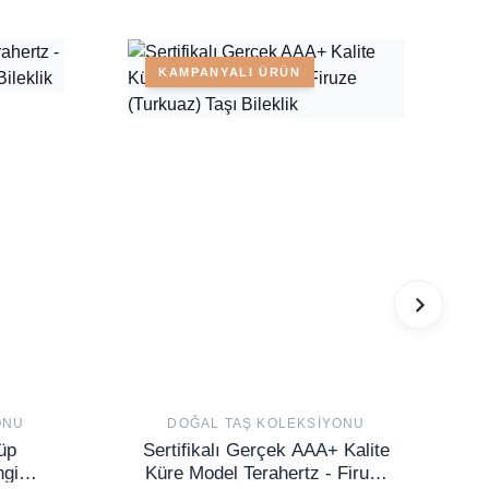
KAMPANYALI ÜRÜN
ONU
DOĞAL TAŞ KOLEKSIYONU
üp
Sertifikalı Gerçek AAA+ Kalite
ngi
Küre Model Terahertz - Firuze