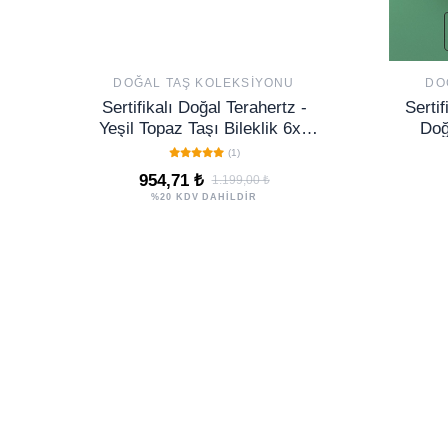
DOĞAL TAŞ KOLEKSIYONU
DO
Sertifikalı Doğal Terahertz -
Sertif
Yeşil Topaz Taşı Bileklik 6x6
Doğ
mm - Canlılık Denge Taşı
(1)
954,71 ₺
1.199,00 ₺
%20 KDV DAHİLDİR