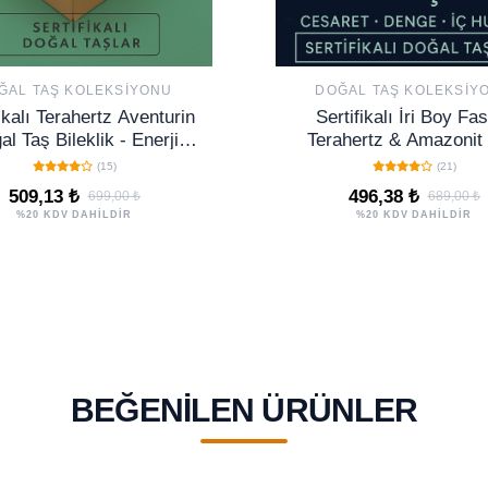
ĞAL TAŞ KOLEKSIYONU
DOĞAL TAŞ KOLEKSIY
ikalı Terahertz Aventurin
Sertifikalı İri Boy Fas
al Taş Bileklik - Enerji
Terahertz & Amazonit 
Bereket Sevgi Taşı
Bileklik – Duygusal D
(15)
(21)
Cesaret ve Korum
509,13 ₺
496,38 ₺
699,00 ₺
689,00 ₺
%20 KDV DAHİLDİR
%20 KDV DAHİLDİR
BEĞENILEN ÜRÜNLER