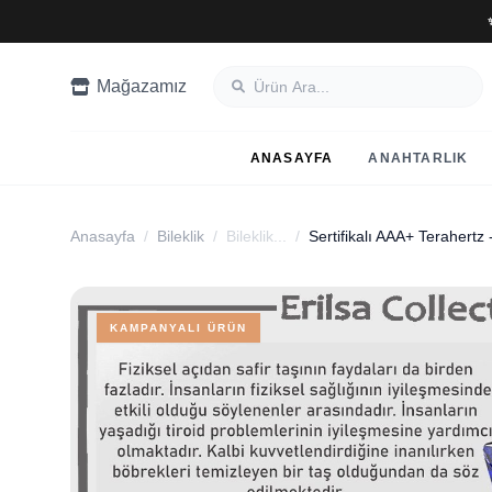
Mağazamız
ANASAYFA
ANAHTARLIK
Anasayfa
/
Bileklik
/
Bileklik...
/
KAMPANYALI ÜRÜN