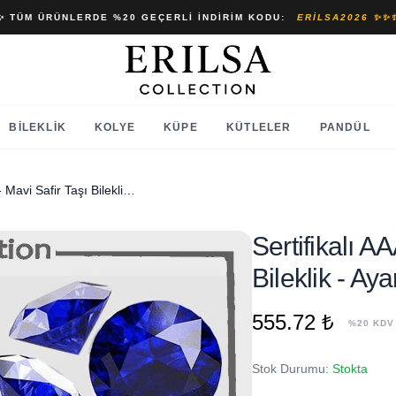
✨ TÜM ÜRÜNLERDE %20 GEÇERLI İNDIRIM KODU:
ERILSA2026 ✨✨
BILEKLIK
KOLYE
KÜPE
KÜTLELER
PANDÜL
Sertifikalı AAA+ Terahertz - Mavi Safir Taşı Bileklik - Ayarlamalı
Sertifikalı A
Bileklik - Ay
555.72 ₺
%20 KDV
Stok Durumu:
Stokta