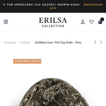
✨ TÜM ÜRÜNLERDE %20 GEÇERLI İNDIRIM KODU:
ERILSA2026
✨✨✨
0
Anasayfa
/
Kütleler
/
Sertifikalı Aaa+ Pirit Taşı Kütle - Peru
KAMPANYALI ÜRÜN