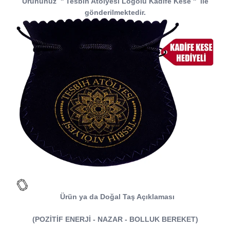
Ürününüz
''
Tesbih Atölyesi
Logolu Kadife Kese
''
ile
gönderilmektedir.
Ürün ya da Doğal Taş Açıklaması
(POZİTİF ENERJİ - NAZAR - BOLLUK BEREKET)