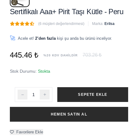
Sertifikalı Aaa+ Pirit Taşı Kütle - Peru
(6 müşteri değerlendirmesi)
Marka:
Erilsa
🔥
8 adet
son 1 saat içinde satıldı
🚀
Acele et!
2’den fazla
kişi şu anda bu ürünü inceliyor.
445.46 ₺
703.26 ₺
%20 KDV DAHİLDİR
Stok Durumu:
Stokta
SEPETE EKLE
HEMEN SATIN AL
Favorilere Ekle