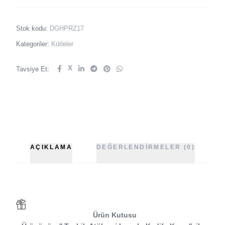
Stok kodu:
DGHPRZ17
Kategoriler:
Kütleler
X
Tavsiye Et:
AÇIKLAMA
DEĞERLENDIRMELER (0)
Ürün Kutusu