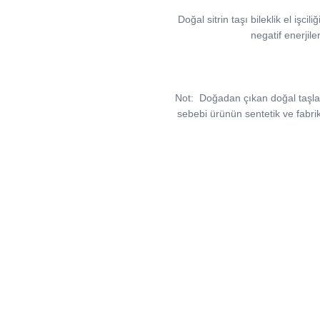
Doğal sitrin taşı bileklik el işci
negatif enerjile
Not:
Doğadan çıkan doğal taşlar, v
sebebi ürünün sentetik ve fabri