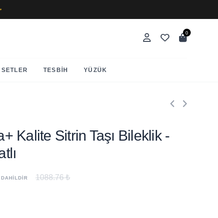
✨
0
SETLER
TESBIH
YÜZÜK
a+ Kalite Sitrin Taşı Bileklik -
tlı
1088.76 ₺
 DAHİLDİR