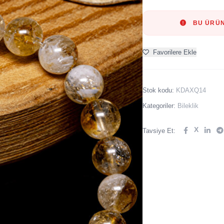
BU ÜRÜN
Favorilere Ekle
Stok kodu:
KDAXQ14
Kategoriler:
Bileklik
X
Tavsiye Et: