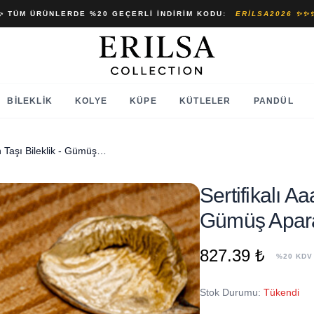
✨ TÜM ÜRÜNLERDE %20 GEÇERLI İNDIRIM KODU:
ERILSA2026 ✨✨
BILEKLIK
KOLYE
KÜPE
KÜTLELER
PANDÜL
Sertifikalı Aaa+ Kalite Sitrin Taşı Bileklik - Gümüş Aparatlı
Sertifikalı Aa
Gümüş Apara
827.39 ₺
%20 KDV
Stok Durumu:
Tükendi