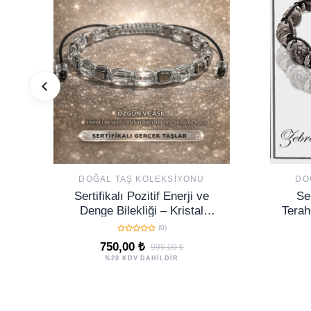
DOĞAL TAŞ KOLEKSIYONU
DO
Sertifikalı Pozitif Enerji ve
Se
Denge Bilekliği – Kristal
Terah
Kuvars ve Terahertz Doğal Taş
(0)
4 mm
750,00 ₺
999,00 ₺
%20 KDV DAHİLDİR