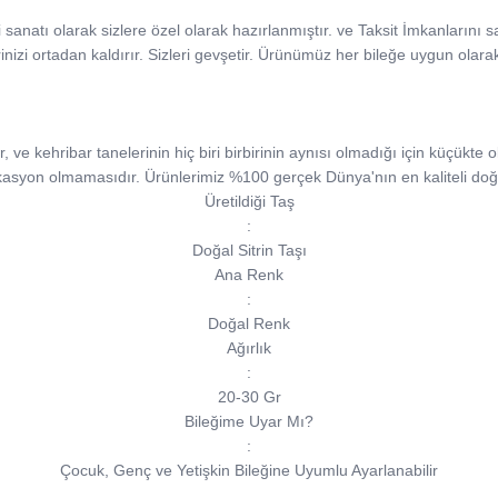
liği sanatı olarak sizlere özel olarak hazırlanmıştır. ve Taksit İmkanlarını
rinizi ortadan kaldırır. Sizleri gevşetir. Ürünümüz her bileğe uygun olara
e kehribar tanelerinin hiç biri birbirinin aynısı olmadığı için küçükte ols
kasyon olmamasıdır. Ürünlerimiz %100 gerçek Dünya'nın en kaliteli doğa
Üretildiği Taş
:
Doğal Sitrin Taşı
Ana Renk
:
Doğal Renk
Ağırlık
:
20-30 Gr
Bileğime Uyar Mı?
:
Çocuk, Genç ve Yetişkin Bileğine Uyumlu Ayarlanabilir