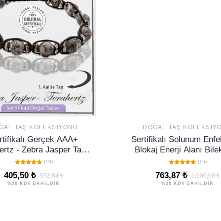
ĞAL TAŞ KOLEKSIYONU
DOĞAL TAŞ KOLEKSIY
rtifikalı Gerçek AAA+
Sertifikalı Solunum Enf
ertz - Zebra Jasper Taşı
Blokaj Enerji Alanı Bilek
Bileklik
Kristal Kuvars Terahe
(10)
(15)
Doğaltaş
405,50 ₺
763,87 ₺
552,84 ₺
1.000,00 ₺
%20 KDV DAHİLDİR
%20 KDV DAHİLDİR