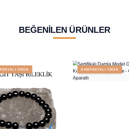
BEĞENILEN ÜRÜNLER
PANYALI ÜRÜN
KAMPANYALI ÜRÜN