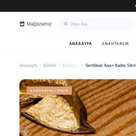
Mağazamız
ANASAYFA
ANAHTARLIK
Anasayfa
/
Bileklik
/
Bileklik...
/
KAMPANYALI ÜRÜN