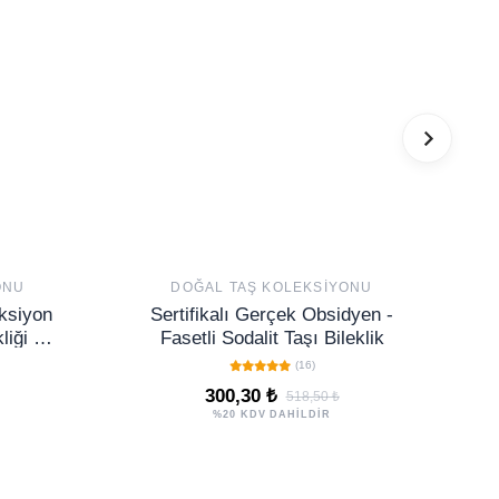
ONU
DOĞAL TAŞ KOLEKSIYONU
eksiyon
Sertifikalı Gerçek Obsidyen -
liği –
Fasetli Sodalit Taşı Bileklik
rtz
(16)
300,30 ₺
518,50 ₺
%20 KDV DAHİLDİR