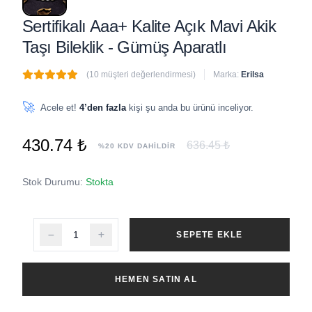
Sertifikalı Aaa+ Kalite Açık Mavi Akik
Taşı Bileklik - Gümüş Aparatlı
(10 müşteri değerlendirmesi)
Marka:
Erilsa
🔥
2 adet
son 1 saat içinde satıldı
🚀
Acele et!
4’den fazla
kişi şu anda bu ürünü inceliyor.
430.74 ₺
636.45 ₺
%20 KDV DAHİLDİR
Stok Durumu:
Stokta
SEPETE EKLE
HEMEN SATIN AL