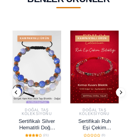
KAMPANYALI ÜRÜN
KAMPANYALI ÜRÜN
DOĞAL TAŞ
DOĞAL TAŞ
KOLEKSIYONU
KOLEKSIYONU
Sertifikalı Silver
Sertifikalı Ruh
Hematitli Doğal
Eşi Çekim
K
Mavi Akik Taşı
Enerjisi Bilekliği –
(21)
(0)