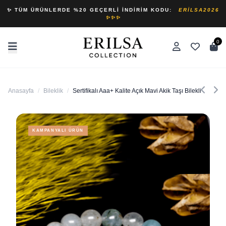
✨ TÜM ÜRÜNLERDE %20 GEÇERLI İNDIRIM KODU:
ERILSA2026
✨✨✨
0
Anasayfa
/
Bileklik
/
Sertifikalı Aaa+ Kalite Açık Mavi Akik Taşı Bileklik - Gümü
KAMPANYALI ÜRÜN