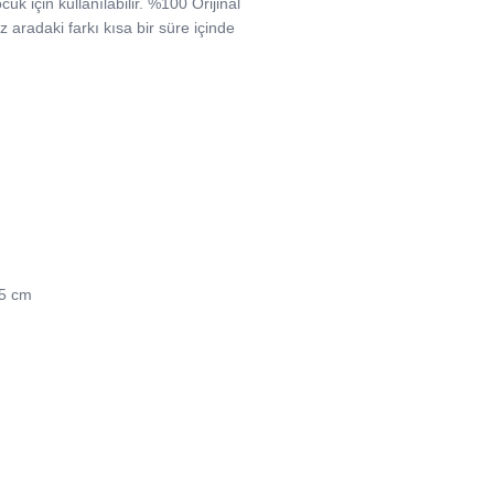
uk için kullanılabilir. %100 Orijinal
 aradaki farkı kısa bir süre içinde
45 cm