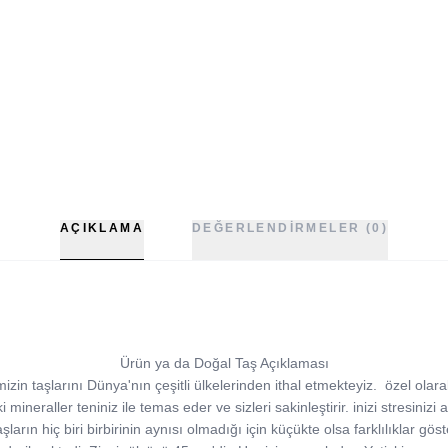
AÇIKLAMA
DEĞERLENDIRMELER (0)
Ürün ya da Doğal Taş Açıklaması
zin taşlarını Dünya'nın çeşitli ülkelerinden ithal etmekteyiz. özel olar
ineraller teniniz ile temas eder ve sizleri sakinleştirir. inizi stresinizi al
ların hiç biri birbirinin aynısı olmadığı için küçükte olsa farklılıklar göste