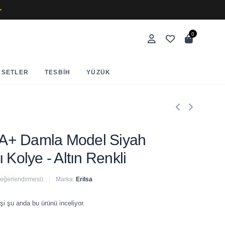
✨
0
SETLER
TESBIH
YÜZÜK
AAA+ Damla Model Siyah
 Kolye - Altın Renkli
değerlendirmesi)
Marka:
Erilsa
 satıldı
şi şu anda bu ürünü inceliyor.