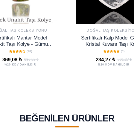
ĞAL TAŞ KOLEKSIYONU
DOĞAL TAŞ KOLEKSIY
rtifikalı Mantar Model
Sertifikalı Kalp Model 
it Taşı Kolye - Gümüş
Kristal Kuvars Taşı K
Aparatlı
(18)
(6)
369,08 ₺
234,27 ₺
636,52 ₺
501,27 ₺
%20 KDV DAHİLDİR
%20 KDV DAHİLDİR
BEĞENILEN ÜRÜNLER