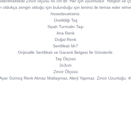
önderilmektedir.Zincir ölçüsü 45 cm'dir. Her için uyumludur. Yetişkin ve çoc
n oldukça zengin olduğu için bulunduğu için teniniz ile temas eder etmez
hissedeceksiniz.
Üretildiği Taş
Siyah Turmalin Taşı
Ana Renk
Doğal Renk
Sertifikalı Mı?
Orijinallik Sertifikalı ve Garanti Belgesi İle Gönderilir.
Taş Ölçüsü
3x3cm
Zincir Ölçüsü
Ayar Gümüş Renk Atmaz Matlaşmaz, Alerji Yapmaz. Zincir Uzunluğu: 