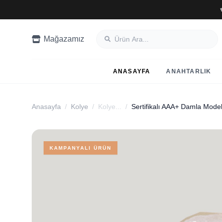
Mağazamız
ANASAYFA
ANAHTARLIK
Anasayfa
/
Kolye
/
Kolye...
/
KAMPANYALI ÜRÜN