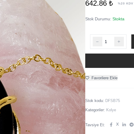
642.86 ₺
%20 KDV
Stok Durumu:
Stokta
Favorilere Ekle
Stok kodu:
DFSB75
Kategoriler:
Kolye
X
Tavsiye Et: