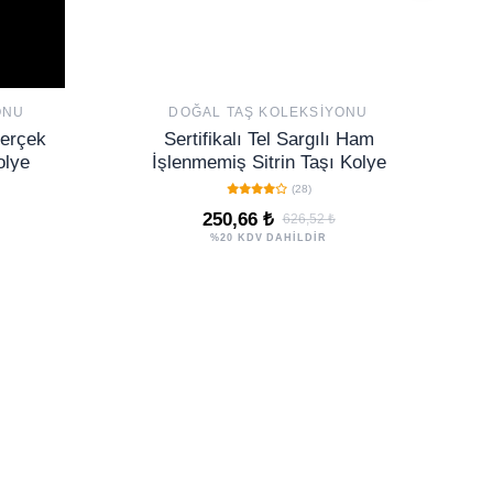
ONU
DOĞAL TAŞ KOLEKSIYONU
Gerçek
Sertifikalı Tel Sargılı Ham
olye
İşlenmemiş Sitrin Taşı Kolye
(28)
250,66 ₺
626,52 ₺
%20 KDV DAHİLDİR