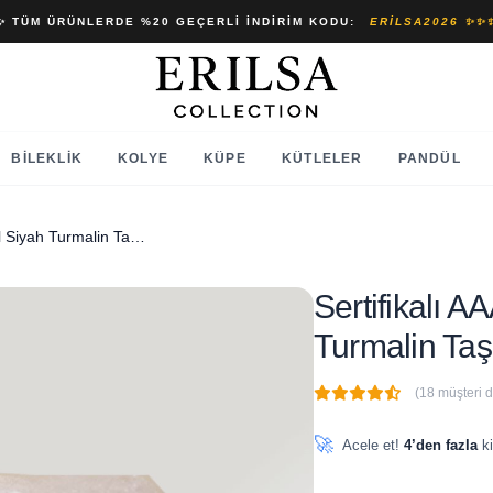
✨ TÜM ÜRÜNLERDE %20 GEÇERLI İNDIRIM KODU:
ERILSA2026 ✨✨
BILEKLIK
KOLYE
KÜPE
KÜTLELER
PANDÜL
Sertifikalı AAA+ Damla Model Siyah Turmalin Taşı Kolye - Altın Renkli
Sertifikalı 
Turmalin Taşı
(18 müşteri 
🔥
3 adet
son 1 saat içinde
🚀
Acele et!
4’den fazla
ki