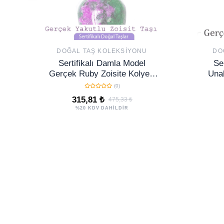
DOĞAL TAŞ KOLEKSIYONU
DO
Sertifikalı Damla Model
Se
Gerçek Ruby Zoisite Kolye -
Unak
Anyolit Taşı
(0)
315,81 ₺
475,33 ₺
%20 KDV DAHİLDİR