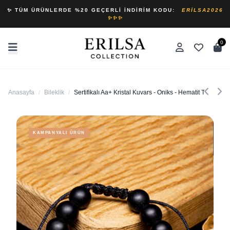
✨ TÜM ÜRÜNLERDE %20 GEÇERLI İNDIRIM KODU:
ERILSA2026
✨✨✨
0
Anasayfa
/
Bileklik
/
Sertifikalı Aa+ Kristal Kuvars - Oniks - Hematit Taşı Bilekl
KAMPANYALI ÜRÜN