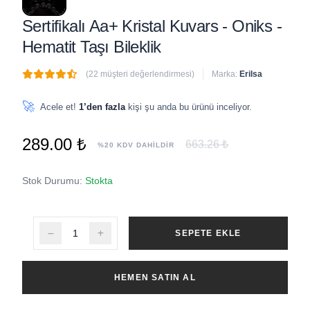
Sertifikalı Aa+ Kristal Kuvars - Oniks -
Hematit Taşı Bileklik
(22 müşteri değerlendirmesi)
Marka:
Erilsa
🔥
8 adet
son 1 saat içinde satıldı
🚀
Acele et!
1’den fazla
kişi şu anda bu ürünü inceliyor.
289.00 ₺
663.26 ₺
%20 KDV DAHİLDİR
Stok Durumu:
Stokta
SEPETE EKLE
HEMEN SATIN AL