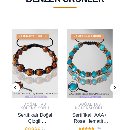
KAMPANYALI ÜRÜN
KAMPANYALI ÜRÜN
DOĞAL TAŞ
DOĞAL TAŞ
KOLEKSIYONU
KOLEKSIYONU
Sertifikalı Doğal
Sertifikalı AAA+
Çizgili
Rose Hematitli
Kahverengi Akik
Elmas Kesim
Y
(0)
(16)