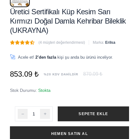
Üretici Sertifikalı Küp Kesim Sarı
Kırmızı Doğal Damla Kehribar Bileklik
(UKRAYNA)
(4 müşteri değerlendirmesi)
Marka:
Erilsa
🔥
3 adet
son 1 saat içinde satıldı
🚀
Acele et!
2’den fazla
kişi şu anda bu ürünü inceliyor.
853.09 ₺
870.09 ₺
%20 KDV DAHİLDİR
Stok Durumu:
Stokta
SEPETE EKLE
HEMEN SATIN AL