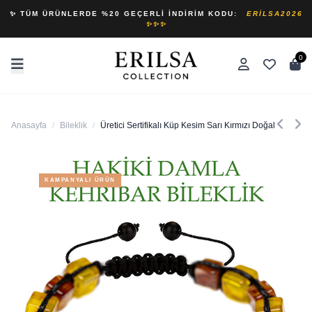
✨ TÜM ÜRÜNLERDE %20 GEÇERLI İNDIRIM KODU:
ERILSA2026
✨✨✨
0
Anasayfa
/
Bileklik
/
Üretici Sertifikalı Küp Kesim Sarı Kırmızı Doğal Damla 
KAMPANYALI ÜRÜN