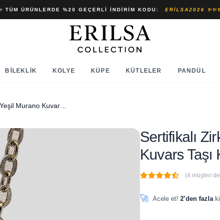
✨ TÜM ÜRÜNLERDE %20 GEÇERLI İNDIRIM KODU:
ERILSA2026 ✨✨
BILEKLIK
KOLYE
KÜPE
KÜTLELER
PANDÜL
Sertifikalı Zirkon Taşlı Model Yeşil Murano Kuvars Taşı Kolye
Sertifikalı Z
Kuvars Taşı 
(4 müşteri d
🔥
3 adet
son 1 saat içinde
🚀
Acele et!
2’den fazla
ki