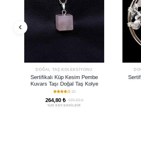
DOĞAL TAŞ KOLEKSIYONU
DO
Sertifikalı Küp Kesim Pembe
Serti
Kuvars Taşı Doğal Taş Kolye
(2)
264,80 ₺
595,65 ₺
%20 KDV DAHİLDİR