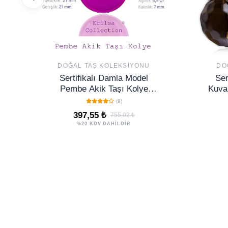
DOĞAL TAŞ KOLEKSIYONU
DO
Sertifikalı Damla Model
Ser
Pembe Akik Taşı Kolye
Kuva
(GÜMÜŞ APARATLI)
(9)
397,55 ₺
755,02 ₺
%20 KDV DAHİLDİR