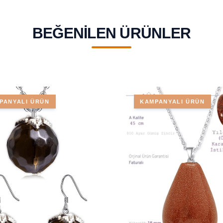
BEĞENILEN ÜRÜNLER
PANYALI ÜRÜN
KAMPANYALI ÜRÜN