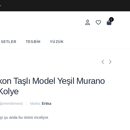
✨
0
SETLER
TESBIH
YÜZÜK
irkon Taşlı Model Yeşil Murano
Kolye
eğerlendirmesi)
Marka:
Erilsa
 satıldı
şi şu anda bu ürünü inceliyor.