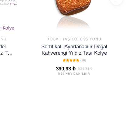
ONU
DOĞAL TAŞ KOLEKSIYONU
del
Sertifikalı Ayarlanabilir Doğal
z Taşı
Kahverengi Yıldız Taşı Kolye
(10)
390,93 ₺
531,81 ₺
%20 KDV DAHİLDİR