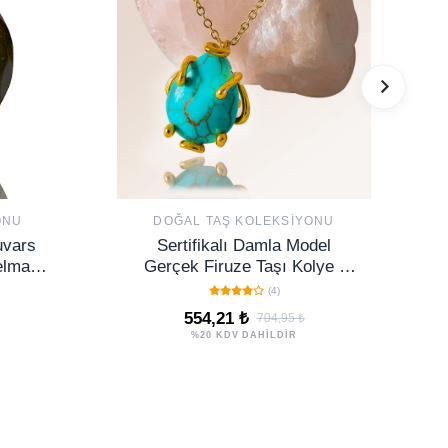
ONU
DOĞAL TAŞ KOLEKSIYONU
uvars
Sertifikalı Damla Model
elmas
Gerçek Firuze Taşı Kolye -
Altn Renkli
(4)
554,21 ₺
704,95 ₺
%20 KDV DAHİLDİR