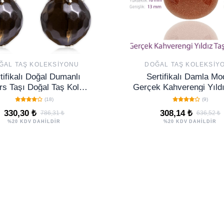
ĞAL TAŞ KOLEKSIYONU
DOĞAL TAŞ KOLEKSIY
tifikalı Doğal Dumanlı
Sertifikalı Damla Mo
rs Taşı Doğal Taş Kolye
Gerçek Kahverengi Yıldı
Küpe Seti
Kolye
(18)
(9)
330,30 ₺
308,14 ₺
786,31 ₺
636,52 ₺
%20 KDV DAHİLDİR
%20 KDV DAHİLDİR