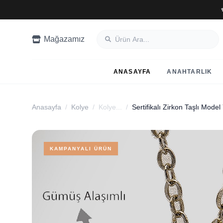
Mağazamız
ANASAYFA
ANAHTARLIK
Anasayfa
/
Kolye
/
Kolye...
/
KAMPANYALI ÜRÜN