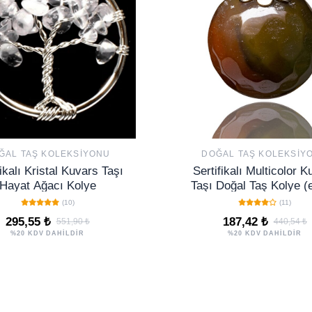
ĞAL TAŞ KOLEKSIYONU
DOĞAL TAŞ KOLEKSIY
fikalı Kristal Kuvars Taşı
Sertifikalı Multicolor K
Hayat Ağacı Kolye
Taşı Doğal Taş Kolye (
Kesim)
(10)
(11)
295,55 ₺
187,42 ₺
551,90 ₺
440,54 ₺
%20 KDV DAHİLDİR
%20 KDV DAHİLDİR