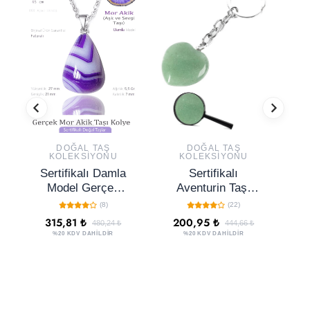
DOĞAL TAŞ
DOĞAL TAŞ
KOLEKSIYONU
KOLEKSIYONU
Sertifikalı Damla
Sertifikalı
Model Gerçek
Aventurin Taşı
M
Mor Akik Taşı
Doğal Taş
Do
(8)
(22)
Kolye
Anahtarlık
315,81 ₺
200,95 ₺
480,24 ₺
444,66 ₺
J
%20 KDV DAHİLDİR
%20 KDV DAHİLDİR