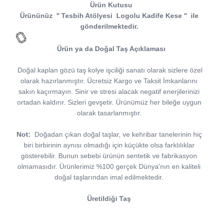
Ürün Kutusu
Ürününüz
''
Tesbih Atölyesi
Logolu Kadife Kese
''
ile
gönderilmektedir.
Ürün ya da Doğal Taş Açıklaması
Doğal kaplan gözü taş kolye işciliği sanatı olarak sizlere özel
olarak hazırlanmıştır. Ücretsiz Kargo ve Taksit İmkanlarını
sakın kaçırmayın. Sinir ve stresi alacak negatif enerjilerinizi
ortadan kaldırır. Sizleri gevşetir. Ürünümüz her bileğe uygun
olarak tasarlanmıştır.
Not:
Doğadan çıkan doğal taşlar, ve kehribar tanelerinin hiç
biri birbirinin aynısı olmadığı için küçükte olsa farklılıklar
gösterebilir. Bunun sebebi ürünün sentetik ve fabrikasyon
olmamasıdır. Ürünlerimiz %100 gerçek Dünya'nın en kaliteli
doğal taşlarından imal edilmektedir.
Üretildiği Taş