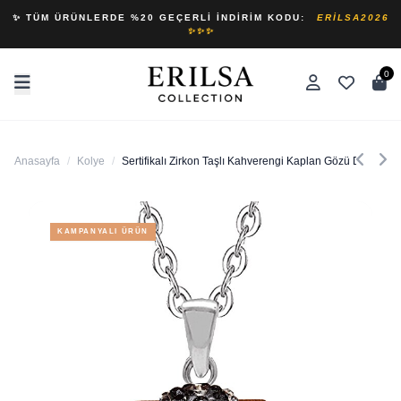
✨ TÜM ÜRÜNLERDE %20 GEÇERLI İNDIRIM KODU:
ERILSA2026
✨✨✨
0
Anasayfa
/
Kolye
/
Sertifikalı Zirkon Taşlı Kahverengi Kaplan Gözü Doğal Ta
KAMPANYALI ÜRÜN