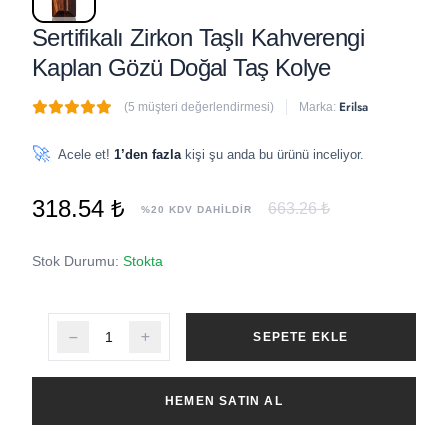
Sertifikalı Zirkon Taşlı Kahverengi
Kaplan Gözü Doğal Taş Kolye
Erilsa
(5 müşteri değerlendirmesi)
Marka:
🔥
2 adet
son 1 saat içinde satıldı
🚀
Acele et!
1’den fazla
kişi şu anda bu ürünü inceliyor.
318.54 ₺
663.26 ₺
%20 KDV DAHİLDİR
Stok Durumu:
Stokta
SEPETE EKLE
HEMEN SATIN AL