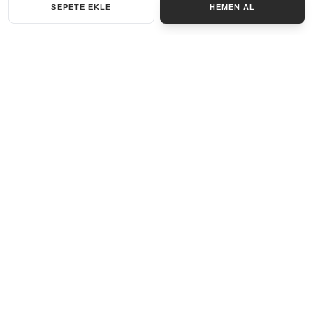
SEPETE EKLE
HEMEN AL
KATEGORILER
AKSESUAR SET
ANAHTARLIK
BILEKLIK
GENEL
KOLYE