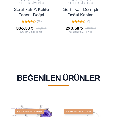
DOĞAL TAŞ
DOĞAL TAŞ
KOLEKSIYONU
KOLEKSIYONU
Sertifikalı A Kalite
Sertifikalı Deri İpli
S
Fasetli Doğal
Doğal Kaplan
Dumanlı Kuvars
Gözü Taşı Kolye
(28)
(6)
Taşı Kolye
306,38 ₺
290,58 ₺
570,83 ₺
548,94 ₺
%20 KDV DAHİLDİR
%20 KDV DAHİLDİR
BEĞENILEN ÜRÜNLER
KAMPANYALI ÜRÜN
KAMPANYALI ÜRÜN