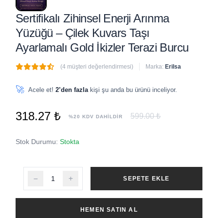
Sertifikalı Zihinsel Enerji Arınma
Yüzüğü – Çilek Kuvars Taşı
Ayarlamalı Gold İkizler Terazi Burcu
(4 müşteri değerlendirmesi)
Marka:
Erilsa
🔥
3 adet
son 1 saat içinde satıldı
🚀
Acele et!
2’den fazla
kişi şu anda bu ürünü inceliyor.
318.27 ₺
599.00 ₺
%20 KDV DAHİLDİR
Stok Durumu:
Stokta
SEPETE EKLE
HEMEN SATIN AL