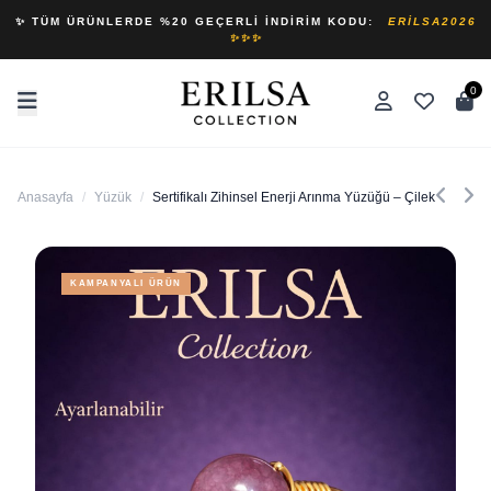
✨ TÜM ÜRÜNLERDE %20 GEÇERLI İNDIRIM KODU:
ERILSA2026
✨✨✨
0
Anasayfa
/
Yüzük
/
Sertifikalı Zihinsel Enerji Arınma Yüzüğü – Çilek Kuvars T
KAMPANYALI ÜRÜN