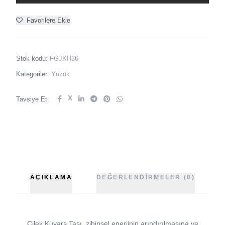
Favorilere Ekle
Stok kodu:
FGJKH36
Kategoriler:
Yüzük
X
Tavsiye Et:
AÇIKLAMA
DEĞERLENDIRMELER (0)
Çilek Kuvars Taşı, zihinsel enerjinin arındırılmasına ve