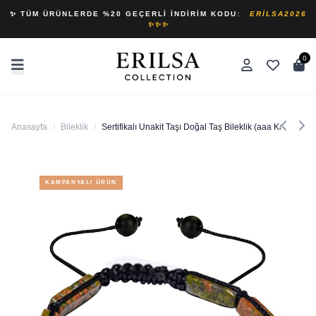
✨ TÜM ÜRÜNLERDE %20 GEÇERLI İNDIRIM KODU:
ERILSA2026
✨✨✨
0
Anasayfa
/
Bileklik
/
Sertifikalı Unakit Taşı Doğal Taş Bileklik (aaa Kalite)
KAMPANYALI ÜRÜN