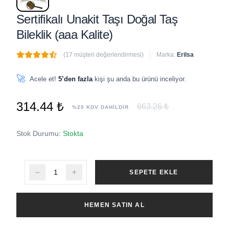
Sertifikalı Unakit Taşı Doğal Taş
Bileklik (aaa Kalite)
(17 müşteri değerlendirmesi)
Marka:
Erilsa
🔥
6 adet
son 1 saat içinde satıldı
🚀
Acele et!
5’den fazla
kişi şu anda bu ürünü inceliyor.
314.44 ₺
663.26 ₺
%20 KDV DAHİLDİR
Stok Durumu:
Stokta
SEPETE EKLE
HEMEN SATIN AL