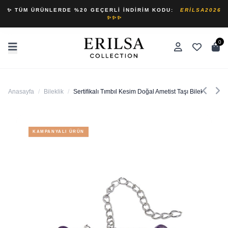
✨ TÜM ÜRÜNLERDE %20 GEÇERLI İNDIRIM KODU:
ERILSA2026
✨✨✨
0
Anasayfa
/
Bileklik
/
Sertifikalı Tımbıl Kesim Doğal Ametist Taşı Bileklik
KAMPANYALI ÜRÜN