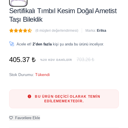
Sertifikalı Tımbıl Kesim Doğal Ametist
Taşı Bileklik
(6 müşteri değerlendirmesi)
Marka:
Erilsa
🔥
8 adet
son 1 saat içinde satıldı
🚀
Acele et!
2’den fazla
kişi şu anda bu ürünü inceliyor.
405.37 ₺
703.26 ₺
%20 KDV DAHİLDİR
Stok Durumu:
Tükendi
BU ÜRÜN GEÇICI OLARAK TEMIN
EDILEMEMEKTEDIR.
Favorilere Ekle