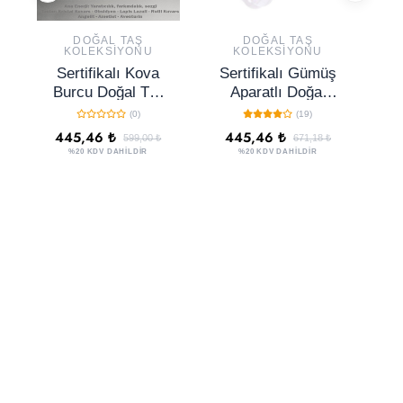
DOĞAL TAŞ
DOĞAL TAŞ
KOLEKSIYONU
KOLEKSIYONU
Sertifikalı Kova
Sertifikalı Gümüş
S
Burcu Doğal Taş
Aparatlı Doğal
Ta
Kütle Seti 10-15
Mor Akik Taşı
(0)
(19)
mm - Yaratıcılık
Bileklik
K
445,46 ₺
445,46 ₺
599,00 ₺
671,18 ₺
ve Sezgi Enerjisi
%20 KDV DAHİLDİR
%20 KDV DAHİLDİR
Taşları