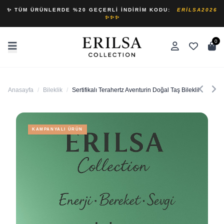
✨ TÜM ÜRÜNLERDE %20 GEÇERLI İNDIRIM KODU:
ERILSA2026
✨✨✨
0
Anasayfa
/
Bileklik
/
Sertifikalı Terahertz Aventurin Doğal Taş Bileklik - Enerj
KAMPANYALI ÜRÜN