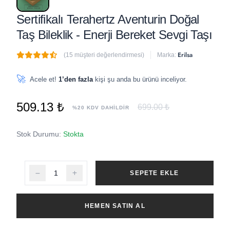
Sertifikalı Terahertz Aventurin Doğal
Taş Bileklik - Enerji Bereket Sevgi Taşı
Erilsa
(15 müşteri değerlendirmesi)
Marka:
🔥
7 adet
son 1 saat içinde satıldı
🚀
Acele et!
1’den fazla
kişi şu anda bu ürünü inceliyor.
509.13 ₺
699.00 ₺
%20 KDV DAHİLDİR
Stok Durumu:
Stokta
SEPETE EKLE
HEMEN SATIN AL