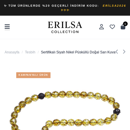
✨ TÜM ÜRÜNLERDE %20 GEÇERLI İNDIRIM KODU:
ERILSA2026
✨✨✨
0
Anasayfa
/
Tesbih
/
Sertifikalı Siyah Nikel Püsküllü Doğal Sarı Kuvars Taşı T
KAMPANYALI ÜRÜN