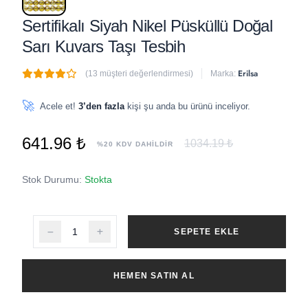
Sertifikalı Siyah Nikel Püsküllü Doğal
Sarı Kuvars Taşı Tesbih
Erilsa
(13 müşteri değerlendirmesi)
Marka:
🔥
2 adet
son 1 saat içinde satıldı
🚀
Acele et!
3’den fazla
kişi şu anda bu ürünü inceliyor.
641.96 ₺
1034.19 ₺
%20 KDV DAHİLDİR
Stok Durumu:
Stokta
SEPETE EKLE
HEMEN SATIN AL