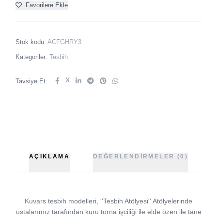
Favorilere Ekle
Stok kodu:
ACFGHRY3
Kategoriler:
Tesbih
X
Tavsiye Et:
AÇIKLAMA
DEĞERLENDIRMELER (0)
Kuvars tesbih modelleri, ''Tesbih Atölyesi'' Atölyelerinde
ustalarımız tarafından kuru torna işciliği ile elde özen ile tane