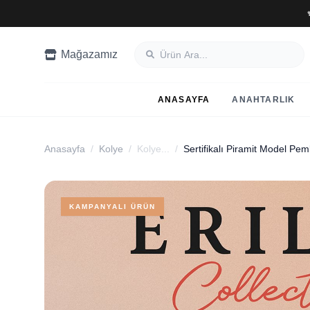
Mağazamız
ANASAYFA
ANAHTARLIK
Anasayfa
/
Kolye
/
Kolye...
/
KAMPANYALI ÜRÜN