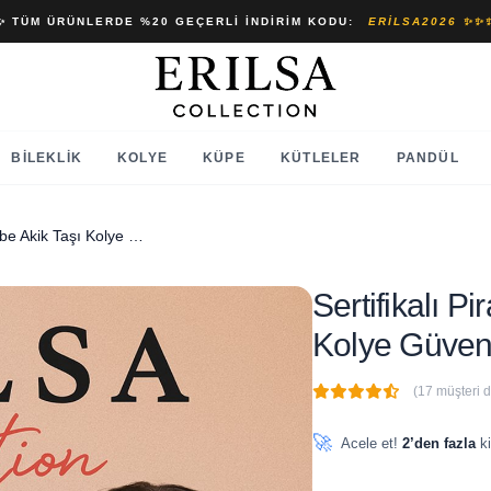
✨ TÜM ÜRÜNLERDE %20 GEÇERLI İNDIRIM KODU:
ERILSA2026 ✨✨
BILEKLIK
KOLYE
KÜPE
KÜTLELER
PANDÜL
Sertifikalı Piramit Model Pembe Akik Taşı Kolye Güven ve İlham Veren Doğal Taş
Sertifikalı 
Kolye Güven
(17 müşteri 
🔥
4 adet
son 1 saat içinde
🚀
Acele et!
2’den fazla
ki