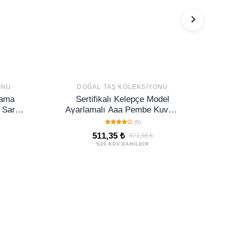
ONU
DOĞAL TAŞ KOLEKSIYONU
lama
Sertifikalı Kelepçe Model
 Sarı)
Ayarlamalı Aaa Pembe Kuvars
 Yaşam
Taşı Bileklik - Kararmaz
(6)
511,35 ₺
871,98 ₺
%20 KDV DAHİLDİR