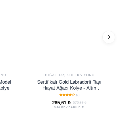
ONU
DOĞAL TAŞ KOLEKSIYONU
 Model
Sertifikalı Gold Labradorit Taşı
Kolye
Hayat Ağacı Kolye - Altın
Renkli
(9)
285,61 ₺
570,83 ₺
%20 KDV DAHİLDİR