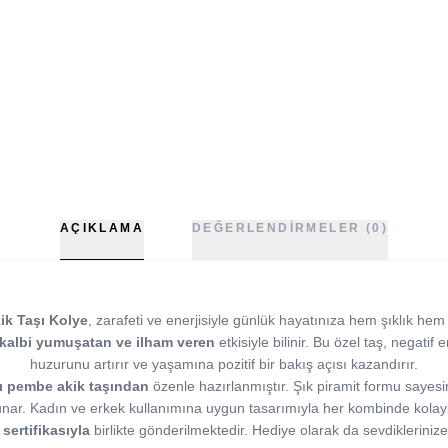
AÇIKLAMA
DEĞERLENDIRMELER (0)
k Taşı Kolye
, zarafeti ve enerjisiyle günlük hayatınıza hem şıklık he
kalbi yumuşatan ve ilham veren
etkisiyle bilinir. Bu özel taş, negatif e
huzurunu artırır ve yaşamına pozitif bir bakış açısı kazandırır.
lı pembe akik taşından
özenle hazırlanmıştır. Şık piramit formu sayes
unar. Kadın ve erkek kullanımına uygun tasarımıyla her kombinde kolaylık
sertifikasıyla
birlikte gönderilmektedir. Hediye olarak da sevdikleriniz