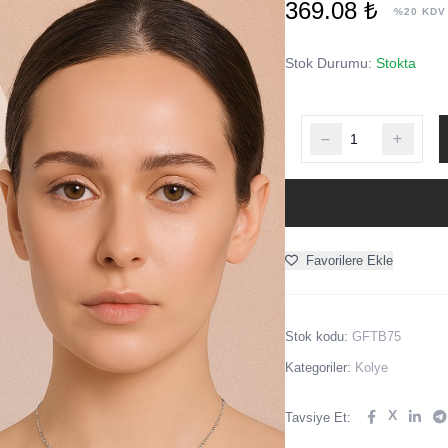
369.08 ₺
%20 KDV
Stok Durumu:
Stokta
Favorilere Ekle
Stok kodu:
GFTB75
Kategoriler:
Kolye
X
Tavsiye Et: