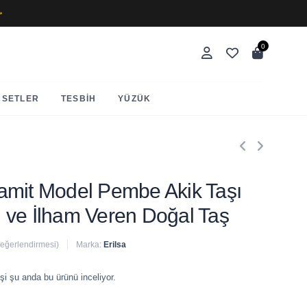
✨
0
SETLER
TESBIH
YÜZÜK
Piramit Model Pembe Akik Taşı
 ve İlham Veren Doğal Taş
değerlendirmesi)
Marka:
Erilsa
 satıldı
şi şu anda bu ürünü inceliyor.