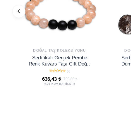
DOĞAL TAŞ KOLEKSIYONU
DO
Sertifikalı Gerçek Pembe
Sert
Renk Kuvars Taşı Çift Doğal
Duma
Taş Bileklik Seti Doğal Bej
(0)
Renk
636,43 ₺
799,00 ₺
%20 KDV DAHİLDİR