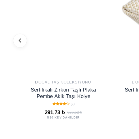
DOĞAL TAŞ KOLEKSIYONU
DO
Sertifikalı Zirkon Taşlı Plaka
Sertif
Pembe Akik Taşı Kolye
(2)
291,73 ₺
626,52 ₺
%20 KDV DAHİLDİR