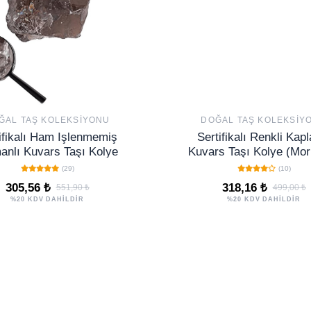
ĞAL TAŞ KOLEKSIYONU
DOĞAL TAŞ KOLEKSIY
ifikalı Ham Işlenmemiş
Sertifikalı Renkli Kap
nlı Kuvars Taşı Kolye
Kuvars Taşı Kolye (Mor
– Zihinsel Berraklık ve
(29)
(10)
Enerjisi Taşı
305,56 ₺
318,16 ₺
551,90 ₺
499,00 ₺
%20 KDV DAHİLDİR
%20 KDV DAHİLDİR