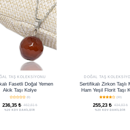
ĞAL TAŞ KOLEKSIYONU
DOĞAL TAŞ KOLEKSIY
ikalı Fasetli Doğal Yemen
Sertifikalı Zirkon Taşlı
Akik Taşı Kolye
Ham Yeşil Florit Taşı 
(0)
(30)
236,35 ₺
255,23 ₺
462,81 ₺
434,83 ₺
%20 KDV DAHİLDİR
%20 KDV DAHİLDİR